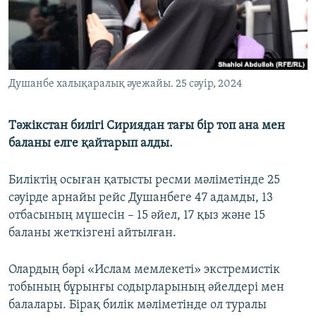
Душанбе халықаралық әуежайы. 25 сәуір, 2024
Тәжікстан билігі Сириядан тағы бір топ ана мен
баланы елге қайтарып алды.
Биліктің осыған қатысты ресми мәліметінде 25
сәуірде арнайы рейс Душанбеге 47 адамды, 13
отбасының мүшесін – 15 әйел, 17 қыз және 15
баланы жеткізгені айтылған.
Олардың бәрі «Ислам мемлекеті» экстремистік
тобының бұрынғы содырларының әйелдері мен
балалары. Бірақ билік мәліметінде ол туралы