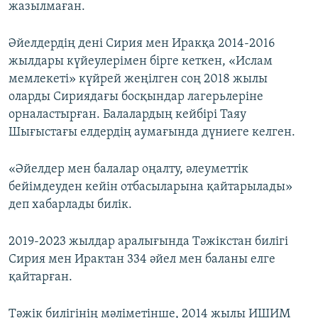
жазылмаған.
Әйелдердің дені Сирия мен Иракқа 2014-2016
жылдары күйеулерімен бірге кеткен, «Ислам
мемлекеті» күйрей жеңілген соң 2018 жылы
оларды Сириядағы босқындар лагерьлеріне
орналастырған. Балалардың кейбірі Таяу
Шығыстағы елдердің аумағында дүниеге келген.
«Әйелдер мен балалар оңалту, әлеуметтік
бейімдеуден кейін отбасыларына қайтарылады»
деп хабарлады билік.
2019-2023 жылдар аралығында Тәжікстан билігі
Сирия мен Ирактан 334 әйел мен баланы елге
қайтарған.
Тәжік билігінің мәліметінше, 2014 жылы ИШИМ