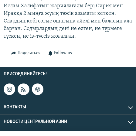
Ислам Халифатын жариялағалы бері Сирия мен
Иракқа 2 мыңға жуық тәжік азаматы кеткен.
Олардың көбі соғыс ошағына әйелі мен баласын ала
барған. Содырлардың дені не өлген, не түрмеге
түскен, не із-түссіз жоғалған.
Поделиться
Follow us
ПРИСОЕДИНЯЙТЕСЬ!
КОНТАКТЫ
НОВОСТИ ЦЕНТРАЛЬНОЙ АЗИИ