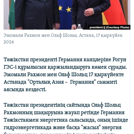
Эмомали Рахмон мен Олаф Шольц. Астана, 17 қыркүйек
2024
Тәжікстан президенті Германия канцлеріне Рогун
ГЭС-і құрылысын қаржыландыруға көмек сұрады.
Эмомали Рахмон мен Олаф Шольц 17 қыркүйекте
Астанада "Орталық Азия – Германия" саммиті
аясында кездесті.
Тәжікстан президентінің сайтында Олаф Шольц
Рахмонның шақыруына жауап ретінде Германия
Тәжікстанмен энергетика саласында, оның ішінде
гидроэнергетикада және басқа "жасыл" энергия