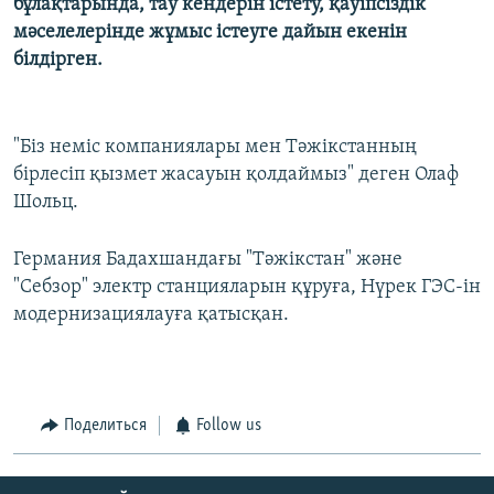
бұлақтарында, тау кендерін істету, қауіпсіздік
мәселелерінде жұмыс істеуге дайын екенін
білдірген.
"Біз неміс компаниялары мен Тәжікстанның
бірлесіп қызмет жасауын қолдаймыз" деген Олаф
Шольц.
Германия Бадахшандағы "Тәжікстан" және
"Себзор" электр станцияларын құруға, Нүрек ГЭС-ін
модернизациялауға қатысқан.
Поделиться
Follow us