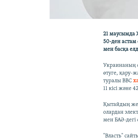
21 маусымда 
50-ден астам 
мен басқа елд
Украинаның о
өтуге, қару-ж
туралы BBC
х
11 кісі және 
Қытайдың жет
олардан элект
мен БАӘ-дегі
"Власть" сай