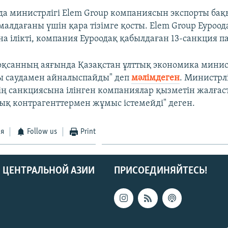
а министрлігі Elem Group компаниясын экспорты ба
малдағаны үшін қара тізімге қосты. Elem Group Еуроод
а ілікті, компания Еуроодақ қабылдаған 13-санкция па
қсанның аяғында Қазақстан ұлттық экономика минист
ы саудамен айналыспайды" деп
мәлімдеген
. Министрл
ің санкциясына ілінген компаниялар қызметін жалғас
ық контрагенттермен жұмыс істемейді" деген.
ся
Follow us
Print
 ЦЕНТРАЛЬНОЙ АЗИИ
ПРИСОЕДИНЯЙТЕСЬ!