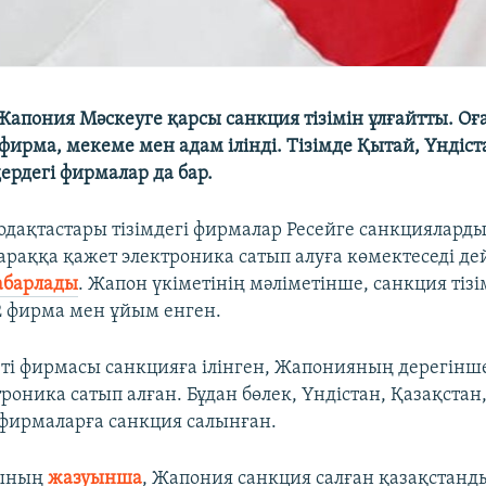
Жапония Мәскеуге қарсы санкция тізімін ұлғайтты. Оғ
фирма, мекеме мен адам ілінді. Тізімде Қытай, Үндіст
ердегі фирмалар да бар.
дақтастары тізімдегі фирмалар Ресейге санкциялард
араққа қажет электроника сатып алуға көмектеседі дей
абарлады
. Жапон үкіметінің мәліметінше, санкция тіз
42 фирма мен ұйым енген.
і фирмасы санкцияға ілінген, Жапонияның дерегінше
роника сатып алған. Бұдан бөлек, Үндістан, Қазақстан
 фирмаларға санкция салынған.
тының
жазуынша
, Жапония санкция салған қазақстан