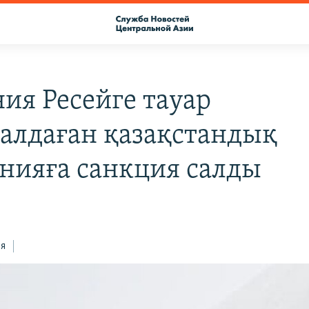
ия Ресейге тауар
алдаған қазақстандық
нияға санкция салды
ся