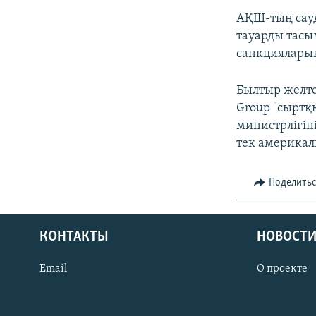
АҚШ-тың сауд
тауарды тасы
санкцияларын
Былтыр желто
Group "сыртқ
министрлігін
тек америкал
Поделить
КОНТАКТЫ
НОВОСТИ
Email
О проекте