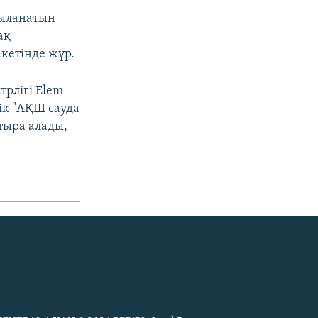
қыланатын
ақ
кетінде жүр.
рлігі Elem
ік "АҚШ сауда
тыра алады,