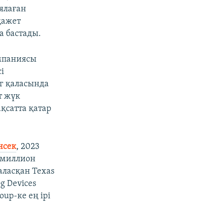
ялаған
қажет
а бастады.
мпаниясы
і
рг қаласында
т жүк
қсатта қатар
нсек
, 2023
 миллион
аласқан Texas
g Devices
up-ке ең ірі