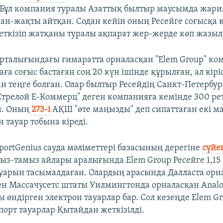
. Бұл компания туралы Азаттық былтыр маусымда жари
жан-жақты айтқан. Содан кейін оның Ресейге соғысқа 
еткізіп жатқаны туралы ақпарат жер-жерде көп жазыл
талығындағы ғимаратта орналасқан "Elem Group" ко
ға соғыс бастаған соң 20 күн ішінде құрылған, ал кіріс
н теңге болған. Олар былтыр Ресейдің Санкт-Петербу
Стрелой Е-Коммерц" деген компанияға кемінде 300 ре
н. Оның
273-і
АҚШ "өте маңызды" деп сипаттаған екі ма
 тауар тобына кіреді.
ortGenius сауда мәліметтері базасының дерегіне
сүйе
з-тамыз айлары аралығында Elem Group Ресейге 1,15
уарын тасымалдаған. Олардың арасында Далласта орн
пен Массачусетс штаты Уилмингтонда орналасқан Analo
өндірген электрон тауарлар бар. Сол кезеңде Elem Gro
порт тауарлар Қытайдан жеткізілді.