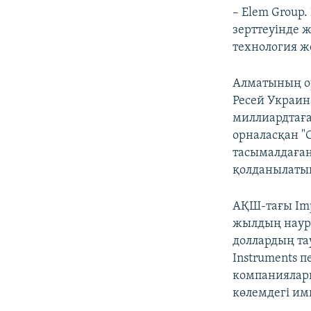
– Elem Group
зерттеуінде 
технология ж
Алматының ор
Ресей Украина
миллиардтаға
орналасқан "
тасымалдаға
қолданылатын
АҚШ-тағы Imp
жылдың науры
доллардың та
Instruments 
компаниялары 
көлемдегі им