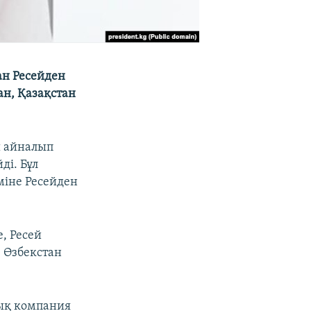
ан Ресейден
ан, Қазақстан
ы айналып
ді. Бұл
іміне Ресейден
, Ресей
, Өзбекстан
дық компания