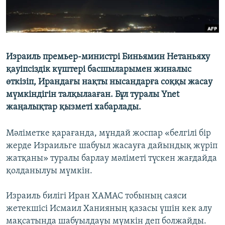
Израиль премьер-министрі Биньямин Нетаньяху
қауіпсіздік күштері басшыларымен жиналыс
өткізіп, Ирандағы нақты нысандарға соққы жасау
мүмкіндігін талқылааған. Бұл туралы Ynet
жаңалықтар қызметі хабарлады.
Мәліметке қарағанда, мұндай жоспар «белгілі бір
жерде Израильге шабуыл жасауға дайындық жүріп
жатқаны» туралы барлау мәліметі түскен жағдайда
қолданылуы мүмкін.
Израиль билігі Иран ХАМАС тобының саяси
жетекшісі Исмаил Ханияның қазасы үшін кек алу
мақсатында шабуылдауы мүмкін деп болжайды.