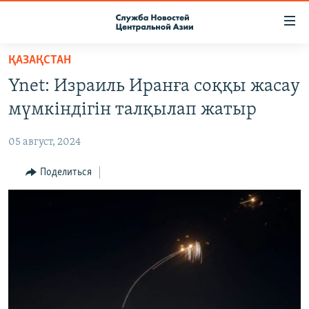
Ссылки
доступа
Вернуться
ҚАЗАҚСТАН
к
О ПРОЕКТЕ
Ynet: Израиль Иранға соққы жасау
основному
ПОДПИСКА
содержанию
мүмкіндігін талқылап жатыр
КОНТАКТЫ
Вернутся
к
05 август, 2024
RFE/RL ДИРЕКТ
главной
НАСТОЯЩЕЕ ВРЕМЯ
Поделиться
навигации
Вернутся
МИГРАНТ МЕДИА
к
поиску