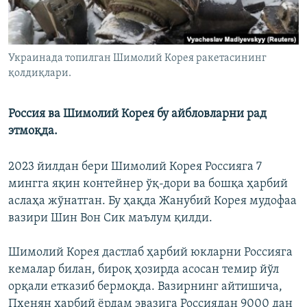
Украинада топилган Шимолий Корея ракетасининг
қолдиқлари.
Россия ва Шимолий Корея бу айбловларни рад
этмоқда.
2023 йилдан бери Шимолий Корея Россияга 7
мингга яқин контейнер ўқ-дори ва бошқа ҳарбий
аслаҳа жўнатган. Бу ҳақда Жанубий Корея мудофаа
вазири Шин Вон Сик маълум қилди.
Шимолий Корея дастлаб ҳарбий юкларни Россияга
кемалар билан, бироқ ҳозирда асосан темир йўл
орқали етказиб бермоқда. Вазирнинг айтишича,
Пхенян ҳарбий ёрдам эвазига Россиядан 9000 дан