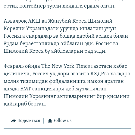
ортиқ контейнер турли ҳилдаги ёрдам олган.
Аввалроқ АҚШ ва Жанубий Корея Шимолий
Кореяни Украинадаги урушда ишлатиш учун
Россияга снарядлар ва бошқа ҳарбий аслаҳа билан
ёрдам бераётганликда айблаган эди. Россия ва
Шимолий Корея бу айбловларни рад этди.
Февраль ойида The New York Times газетаси хабар
қилишича, Россия ўқ-дори эвазига КХДРга халқаро
молия тизимидан фойдаланишга имкон яратган
ҳамда БМТ санкциялари деб музлатилган
Шимолий Кореянинг активларининг бир қисмини
қайтариб берган.
Поделиться
Follow us