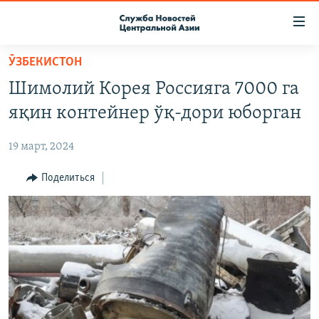
Ссылки
доступа
Вернуться
ӮЗБЕКИСТОН
к
О ПРОЕКТЕ
Шимолий Корея Россияга 7000 га
основному
ПОДПИСКА
содержанию
яқин контейнер ўқ-дори юборган
КОНТАКТЫ
Вернутся
к
19 март, 2024
RFE/RL ДИРЕКТ
главной
НАСТОЯЩЕЕ ВРЕМЯ
Поделиться
навигации
Вернутся
МИГРАНТ МЕДИА
к
поиску