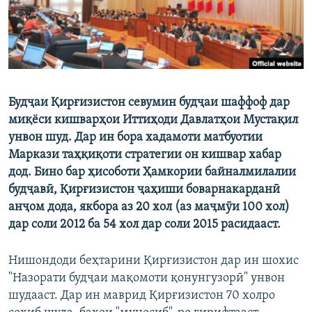
Будҷаи Қирғизистон севумин будҷаи шаффоф дар
миқёси кишварҳои Иттиҳоди Давлатҳои Мустақил
унвон шуд. Дар ин бора хадамоти матбуотии
Маркази таҳқиқоти стратегии он кишвар хабар
дод. Бино бар ҳисоботи Ҳамкории байналмилалии
будҷавӣ, Қирғизистон ҷаҳиши боварнакарданӣ
анҷом дода, якбора аз 20 хол (аз маҷмӯи 100 хол)
дар соли 2012 ба 54 хол дар соли 2015 расидааст.
Нишондоди беҳтарини Қирғизистон дар ин шохис
"Назорати будҷаи мақомоти қонунгузорӣ" унвон
шудааст. Дар ин маврид Қирғизистон 70 холро