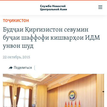
Ссылки
доступа
Вернуться
ТОҶИКИСТОН
к
О ПРОЕКТЕ
Будҷаи Қирғизистон севумин
основному
ПОДПИСКА
содержанию
буҷаи шаффофи кишварҳои ИДМ
КОНТАКТЫ
Вернутся
унвон шуд
к
RFE/RL ДИРЕКТ
главной
22 октябрь, 2015
НАСТОЯЩЕЕ ВРЕМЯ
навигации
Вернутся
Поделиться
МИГРАНТ МЕДИА
к
поиску