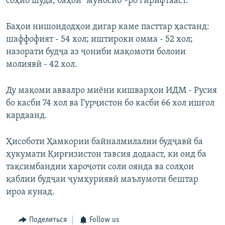
соҳиб шуда, баҳои "муносиб"-ро гирифтааст.
Баҳои нишондодҳои дигар каме пасттар ҳастанд:
шаффофият - 54 хол; иштироки омма - 52 хол;
назорати будҷа аз ҷониби мақомоти болоии
молиявӣ - 42 хол.
Ду мақоми аввалро миёни кишварҳои ИДМ - Русия
бо касби 74 хол ва Гурҷистон бо касби 66 хол ишғол
кардаанд.
Ҳисоботи Ҳамкории байналмилалии будҷавӣ ба
ҳукумати Қирғизистон тавсия додааст, ки оид ба
тақсимбандии хароҷоти соли оянда ва солҳои
қаблии будҷаи ҷумҳуриявӣ маълумоти бештар
ироа кунад.
Поделиться
Follow us