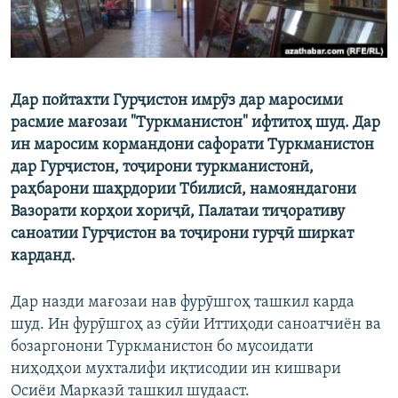
Дар пойтахти Гурҷистон имрӯз дар маросими
расмие мағозаи "Туркманистон" ифтитоҳ шуд. Дар
ин маросим кормандони сафорати Туркманистон
дар Гурҷистон, тоҷирони туркманистонӣ,
раҳбарони шаҳрдории Тбилисӣ, намояндагони
Вазорати корҳои хориҷӣ, Палатаи тиҷоративу
саноатии Гурҷистон ва тоҷирони гурҷӣ ширкат
карданд.
Дар назди мағозаи нав фурӯшгоҳ ташкил карда
шуд. Ин фурӯшгоҳ аз сӯйи Иттиҳоди саноатчиён ва
бозаргонони Туркманистон бо мусоидати
ниҳодҳои мухталифи иқтисодии ин кишвари
Осиёи Марказӣ ташкил шудааст.