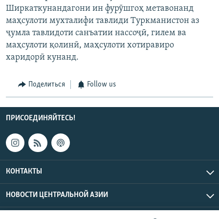
Ширкаткунандагони ин фурӯшгоҳ метавонанд
маҳсулоти мухталифи тавлиди Туркманистон аз
ҷумла тавлидоти санъатии нассоҷӣ, гилем ва
маҳсулоти қолинӣ, маҳсулоти хотиравиро
харидорӣ кунанд.
Поделиться
Follow us
ПРИСОЕДИНЯЙТЕСЬ!
КОНТАКТЫ
НОВОСТИ ЦЕНТРАЛЬНОЙ АЗИИ