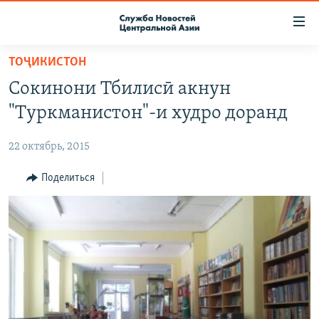
Ссылки
доступа
Вернуться
ТОҶИКИСТОН
к
О ПРОЕКТЕ
Сокинони Тбилисӣ акнун
основному
ПОДПИСКА
содержанию
"Туркманистон"-и худро доранд
КОНТАКТЫ
Вернутся
к
22 октябрь, 2015
RFE/RL ДИРЕКТ
главной
НАСТОЯЩЕЕ ВРЕМЯ
Поделиться
навигации
Вернутся
МИГРАНТ МЕДИА
к
поиску