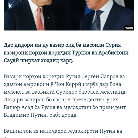
Дар дидори ин ду вазир оид ба масоили Сурия
вазирони корҳои хориҷии Туркия ва Арабистони
Саудӣ ширкат хоҳанд кард.
Вазири корҳои хориҷии Русия Сергей Лавров ва
ҳамтои амрикоии ӯ Ҷон Керрӣ имрӯз дар Вена
мулоқот ва вазъияти Сурияро баррасӣ мекунанд.
Дидори вазирон бо сафари президенти Сурия
Башор Асад ба Русия ва мулоқоташ бо президент
Владимир Путин, рабт дорад.
Вашингтон аз натиҷаҳои музокироти Путин ва