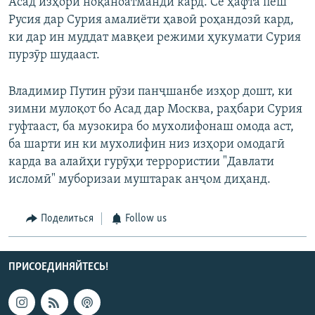
Асад изҳори ноқаноатмандӣ кард. Се ҳафта пеш
Русия дар Сурия амалиёти ҳавоӣ роҳандозӣ кард,
ки дар ин муддат мавқеи режими ҳукумати Сурия
пурзӯр шудааст.
Владимир Путин рӯзи панҷшанбе изҳор дошт, ки
зимни мулоқот бо Асад дар Москва, раҳбари Сурия
гуфтааст, ба музокира бо мухолифонаш омода аст,
ба шарти ин ки мухолифин низ изҳори омодагӣ
карда ва алайҳи гурӯҳи террористии "Давлати
исломӣ" муборизаи муштарак анҷом диҳанд.
Поделиться
Follow us
ПРИСОЕДИНЯЙТЕСЬ!