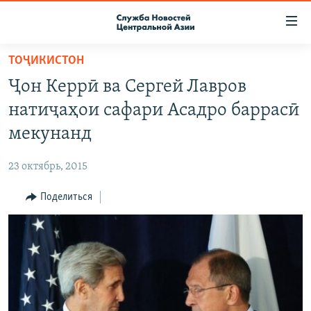
Ссылки
доступа
Вернуться
ТОҶИКИСТОН
к
О ПРОЕКТЕ
Ҷон Керрӣ ва Сергей Лавров
основному
ПОДПИСКА
содержанию
натиҷаҳои сафари Асадро баррасӣ
КОНТАКТЫ
Вернутся
мекунанд
к
RFE/RL ДИРЕКТ
главной
23 октябрь, 2015
НАСТОЯЩЕЕ ВРЕМЯ
навигации
Вернутся
Поделиться
МИГРАНТ МЕДИА
к
поиску