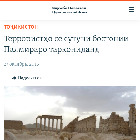
Ссылки
доступа
Вернуться
ТОҶИКИСТОН
к
О ПРОЕКТЕ
Террористҳо се сутуни бостонии
основному
ПОДПИСКА
содержанию
Палмираро таркониданд
КОНТАКТЫ
Вернутся
к
27 октябрь, 2015
RFE/RL ДИРЕКТ
главной
НАСТОЯЩЕЕ ВРЕМЯ
Поделиться
навигации
Вернутся
МИГРАНТ МЕДИА
к
поиску