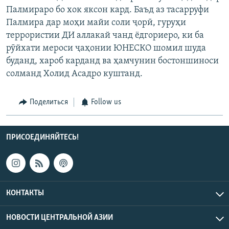
Палмираро бо хок яксон кард. Баъд аз тасарруфи
Палмира дар моҳи майи соли ҷорӣ, гуруҳи
террористии ДИ аллакай чанд ёдгориеро, ки ба
рӯйхати мероси ҷаҳонии ЮНЕСКО шомил шуда
буданд, хароб карданд ва ҳамчунин бостоншиноси
солманд Холид Асадро куштанд.
Поделиться
Follow us
ПРИСОЕДИНЯЙТЕСЬ!
КОНТАКТЫ
НОВОСТИ ЦЕНТРАЛЬНОЙ АЗИИ