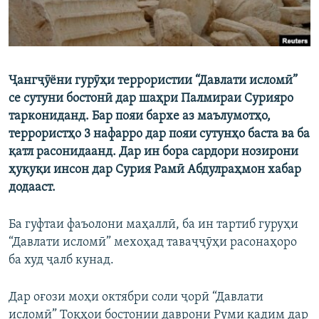
Ҷангҷӯёни гурӯҳи террористии “Давлати исломӣ”
се сутуни бостонӣ дар шаҳри Палмираи Сурияро
таркониданд. Бар пояи бархе аз маълумотҳо,
террористҳо 3 нафарро дар пояи сутунҳо баста ва ба
қатл расонидаанд. Дар ин бора сардори нозирони
ҳуқуқи инсон дар Сурия Рамӣ Абдулраҳмон хабар
додааст.
Ба гуфтаи фаъолони маҳаллӣ, ба ин тартиб гуруҳи
“Давлати исломӣ” мехоҳад таваҷҷӯҳи расонаҳоро
ба худ ҷалб кунад.
Дар оғози моҳи октябри соли ҷорӣ “Давлати
исломӣ” Тоқҳои бостонии даврони Руми қадим дар