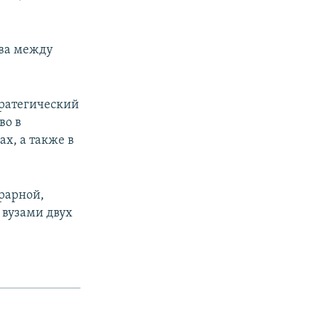
тва между
тратегический
во в
х, а также в
рарной,
 вузами двух