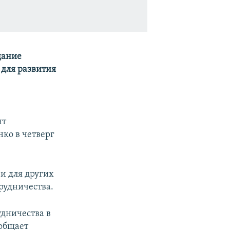
дание
для развития
нт
ко в четверг
 и для других
рудничества.
дничества в
ообщает