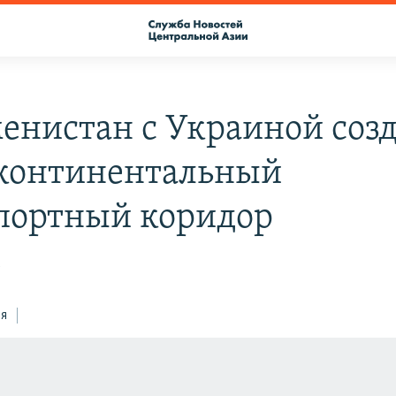
енистан с Украиной соз
континентальный
портный коридор
5
ся