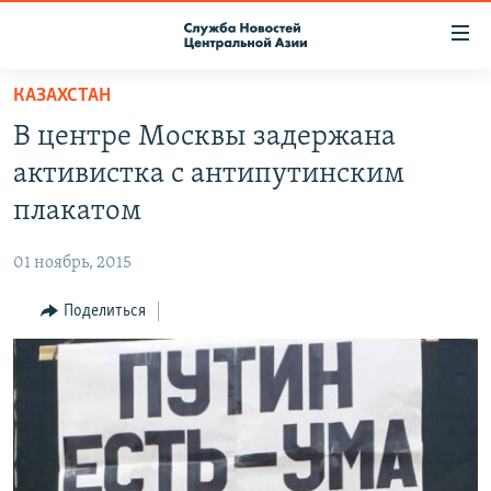
Ссылки
доступа
Вернуться
КАЗАХСТАН
к
О ПРОЕКТЕ
В центре Москвы задержана
основному
ПОДПИСКА
содержанию
активистка с антипутинским
КОНТАКТЫ
Вернутся
плакатом
к
RFE/RL ДИРЕКТ
главной
01 ноябрь, 2015
НАСТОЯЩЕЕ ВРЕМЯ
навигации
Вернутся
Поделиться
МИГРАНТ МЕДИА
к
поиску