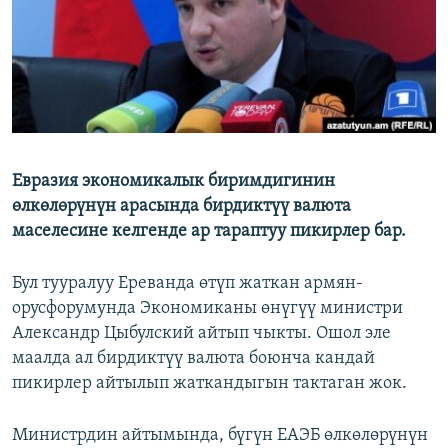
Евразия экономикалык биримдигинин
өлкөлөрүнүн арасында бирдиктүү валюта
маселесине келгенде ар тараптуу пикирлер бар.
Бул тууралуу Ереванда өтүп жаткан армян-
орусфорумунда Экономиканы өнүгүү министри
Александр Цыбулский айтып чыкты. Ошол эле
маалда ал бирдиктүү валюта боюнча кандай
пикирлер айтылып жаткандыгын тактаган жок.
Министрдин айтымында, бүгүн ЕАЭБ өлкөлөрүнүн