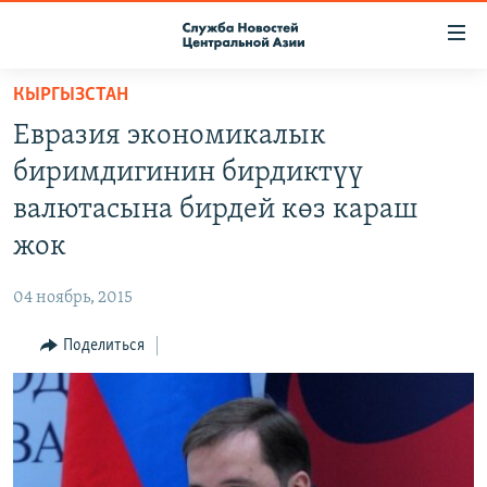
Ссылки
доступа
Вернуться
КЫРГЫЗСТАН
к
О ПРОЕКТЕ
Евразия экономикалык
основному
ПОДПИСКА
содержанию
биримдигинин бирдиктүү
КОНТАКТЫ
Вернутся
валютасына бирдей көз караш
к
RFE/RL ДИРЕКТ
жок
главной
НАСТОЯЩЕЕ ВРЕМЯ
навигации
04 ноябрь, 2015
Вернутся
МИГРАНТ МЕДИА
к
Поделиться
поиску