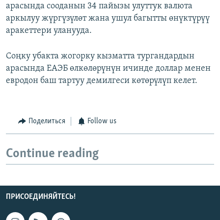
арасында сооданын 34 пайызы улуттук валюта
аркылуу жүргүзүлөт жана ушул багытты өнүктүрүү
аракеттери уланууда.
Соңку убакта жогорку кызматта тургандардын
арасында ЕАЭБ өлкөлөрүнүн ичинде доллар менен
евродон баш тартуу демилгеси көтөрүлүп келет.
Поделиться
Follow us
Continue reading
ПРИСОЕДИНЯЙТЕСЬ!