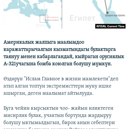
Америкалык жалпыга маалымдоо
каражаттарычалгын кызматындагы булактарга
таянуу менен кабарлагандай, кыйраган орусиялык
А-321учагына бомба коюлган болушу мүмкүн.
Өздөрүн "Ислам Главное в жизни мамлекети"деп
атап алган топтун экстремисттери муну ишке
ашырган, деген маалымат айтылууда.
Буга чейин кырсыктын чоо- жайын иликтеген
мисирлик булак, учактын бортунда жардыруу
болушу ыктымалдыгын, бирок анын себептери