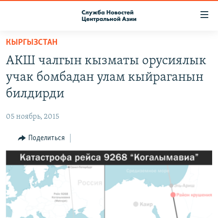
Ссылки
доступа
Вернуться
КЫРГЫЗСТАН
к
О ПРОЕКТЕ
АКШ чалгын кызматы орусиялык
основному
ПОДПИСКА
содержанию
учак бомбадан улам кыйраганын
КОНТАКТЫ
Вернутся
билдирди
к
RFE/RL ДИРЕКТ
главной
05 ноябрь, 2015
НАСТОЯЩЕЕ ВРЕМЯ
навигации
Вернутся
Поделиться
МИГРАНТ МЕДИА
к
поиску