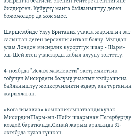
азырынча белгисиз экенин Рейтерс агенттигине
билдирген. Күйүүчү майга байланыштуу деген
божомолдор да жок эмес.
Шаршембиде Улуу Британия учакта жарылгыч зат
салынган деген версияны айткан болчу. Мындан
улам Лондон мисирлик курорттук шаар - Шарм-
эш-Шей хтен учактарды кабыл алууну токтотту.
4-ноябрда "Ислам мамлекети" экстремисттик
тобунун Мисирдеги бөлүмү учактын кыйрашына
байланыштуу жопкерчиликти өздөрү ала турганын
жарыялаган.
«Когалымавиа» компаниясынатаандыкучак
МисирдинШарм-эш-Шейх шаарынан Петербургду
көздөй баратканда,Синай жарым аралында 31-
октябрда кулап түшкөн.