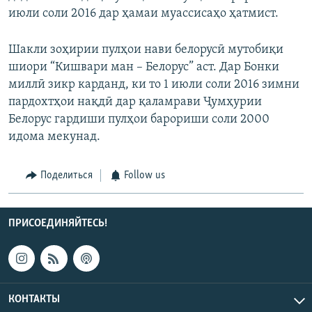
июли соли 2016 дар ҳамаи муассисаҳо ҳатмист.
Шакли зоҳирии пулҳои нави белорусӣ мутобиқи
шиори “Кишвари ман – Белорус” аст. Дар Бонки
миллӣ зикр карданд, ки то 1 июли соли 2016 зимни
пардохтҳои нақдӣ дар қаламрави Ҷумҳурии
Белорус гардиши пулҳои барориши соли 2000
идома мекунад.
Поделиться
Follow us
ПРИСОЕДИНЯЙТЕСЬ!
КОНТАКТЫ