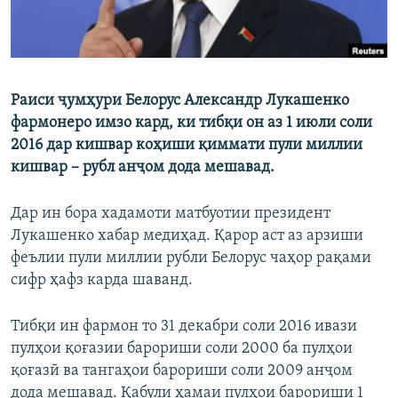
Раиси ҷумҳури Белорус Александр Лукашенко
фармонеро имзо кард, ки тибқи он аз 1 июли соли
2016 дар кишвар коҳиши қиммати пули миллии
кишвар – рубл анҷом дода мешавад.
Дар ин бора хадамоти матбуотии президент
Лукашенко хабар медиҳад. Қарор аст аз арзиши
феълии пули миллии рубли Белорус чаҳор рақами
сифр ҳафз карда шаванд.
Тибқи ин фармон то 31 декабри соли 2016 ивази
пулҳои қоғазии барориши соли 2000 ба пулҳои
қоғазӣ ва тангаҳои барориши соли 2009 анҷом
дода мешавад. Қабули ҳамаи пулҳои барориши 1