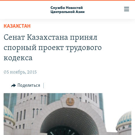
Ссылки
доступа
Вернуться
КАЗАХСТАН
к
О ПРОЕКТЕ
Сенат Казахстана принял
основному
ПОДПИСКА
содержанию
спорный проект трудового
КОНТАКТЫ
Вернутся
кодекса
к
RFE/RL ДИРЕКТ
главной
05 ноябрь, 2015
НАСТОЯЩЕЕ ВРЕМЯ
навигации
Вернутся
Поделиться
МИГРАНТ МЕДИА
к
поиску