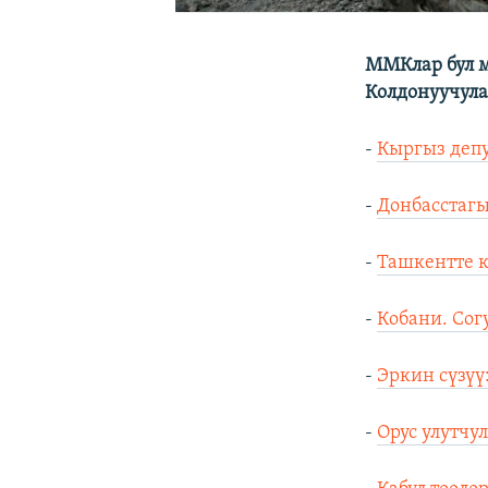
ММКлар бул м
Колдонуучула
-
Кыргыз деп
-
Донбасстагы
-
Ташкентте к
-
Кобани. Со
-
Эркин сүзүү
-
Орус улутч