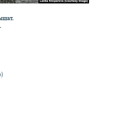
ышат.
.
о)