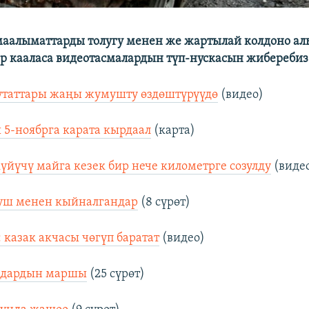
аалыматтарды толугу менен же жартылай колдоно ал
р кааласа видеотасмалардын түп-нускасын жиберебиз
утаттары жаңы жумушту өздөштүрүүдө
(видео)
 5-ноябрга карата кырдаал
(карта)
үйүчү майга кезек бир нече километрге созулду
(виде
гуш менен кыйналгандар
(8 сүрөт)
: казак акчасы чөгүп баратат
(видео)
улдардын маршы
(25 сүрөт)