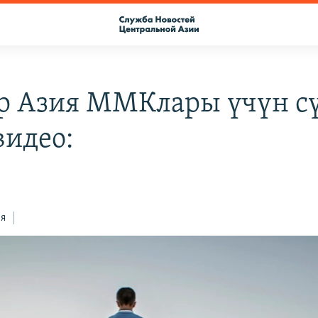
р Азия ММКлары үчүн с
видео:
ся