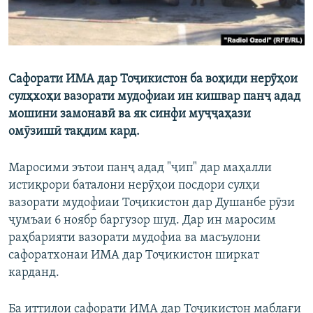
Сафорати ИМА дар Тоҷикистон ба воҳиди нерӯҳои
сулҳхоҳи вазорати мудофиаи ин кишвар панҷ адад
мошини замонавӣ ва як синфи муҷҷаҳази
омӯзишӣ тақдим кард.
Маросими эътои панҷ адад "ҷип" дар маҳалли
истиқрори баталони нерӯҳои посдори сулҳи
вазорати мудофиаи Тоҷикистон дар Душанбе рӯзи
ҷумъаи 6 ноябр баргузор шуд. Дар ин маросим
раҳбарияти вазорати мудофиа ва масъулони
сафоратхонаи ИМА дар Тоҷикистон ширкат
карданд.
Ба иттилои сафорати ИМА дар Тоҷикистон маблағи