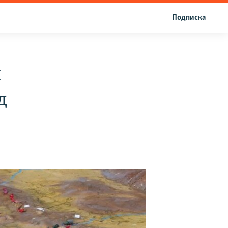
Подписка
и
д