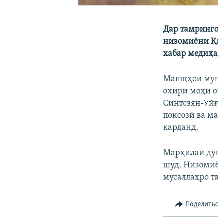
Дар тамринго
низомиёни Қа
хабар медиҳа
Машқҳои мушт
охири моҳи о
Синтсзян-Уйғ
поксозӣ ва м
карданд.
Марҳилаи дув
шуд. Низомиё
мусаллаҳро т
Поделить