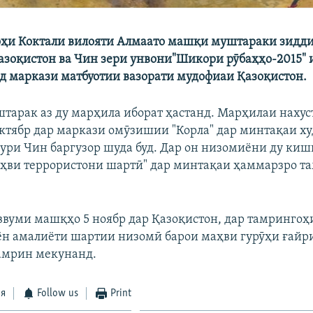
ҳи Коктали вилояти Алмаато машқи муштараки зидд
зоқистон ва Чин зери унвони"Шикори рӯбаҳҳо-2015" 
д маркази матбуотии вазорати мудофиаи Қазоқистон.
арак аз ду марҳила иборат ҳастанд. Марҳилаи нахус
ктябр дар маркази омӯзишии "Корла" дар минтақаи х
ури Чин баргузор шуда буд. Дар он низомиёни ду киш
аҳви террористони шартӣ" дар минтақаи ҳаммарзро т
вуми машқҳо 5 ноябр дар Қазоқистон, дар тамрингоҳи
н амалиёти шартии низомӣ барои маҳви гурӯҳи ғай
амрин мекунанд.
ся
Follow us
Print