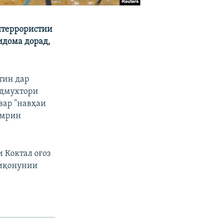
итеррористии
идома дорад,
тин дар
удмухтори
вар "навҳаи
амрин
 Коктал оғоз
риқонунии