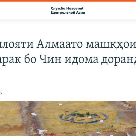
илояти Алмаато машқҳо
рак бо Чин идома доран
ся