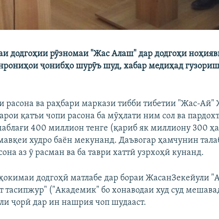
и додгоҳии рӯзномаи "Жас Алаш" дар додгоҳи ноҳия
нрониҳои ҷонибҳо шурӯъ шуд, хабар медиҳад гузори
 расона ва раҳбари маркази тибби тибетии "Жас-Ай"
барои қатъи чопи расона ба мӯҳлати ним сол ва пардох
маблағи 400 миллион тенге (қариб як миллиону 300 ҳа
 мавқеи худро баён мекунанд. Даъвогар ҳамчунин тала
она аз ӯ расман ва ба таври хаттӣ узрхоҳӣ кунанд.
ҳокимаи додгоҳӣ матлабе дар бораи ЖасанЗекейули "
т тасипжур" ("Академик" бо хонаводаи худ суд мешавад
ли ҷорӣ дар ин нашрия чоп шудааст.