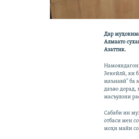
Дар муҳокима
Алмаато суха
Азаттик.
Намояндагони
Зекейлӣ, ки 
маънавӣ" ба 
даъво дорад,
масъулони рас
Сабаби ин му
отбаси мен со
моҳи майи со