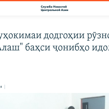
уҳокимаи додгоҳии рӯзн
Алаш" баҳси ҷонибҳо ид
ся