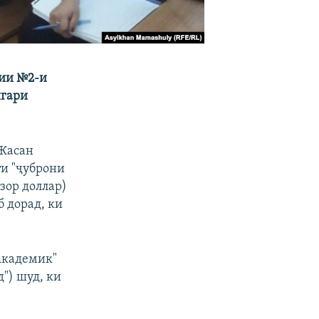
вии №2-и
шгари
 Жасан
ти "ҷуброни
зор доллар)
б дорад, ки
Академик"
") шуд, ки