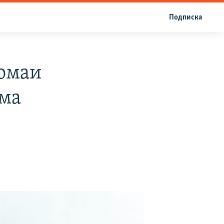
Подписка
омаи
ома