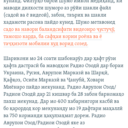
кунанд. Филтрҳо барои Шумо имкон медиҳанд, ки
маводи дилхости шуморо аз рӯйи шакли файл
(садоӣ ва ё видеоӣ), забон, таърих ва шакли
хадамоти расона пайдо кунед. Шумо метавонед
садо ва навори баландсифати видеоиро ҷустуҷӯ,
тамошо карда, ба сафҳаи кории роёна ва ё
таҷҳизоти мобилии худ ворид созед.
Шарикони мо 24 соати шабонарӯз дар ҳафт рӯзи
ҳафта дастрасӣ ба маводҳои Радио Озодӣ дар бораи
Украина, Русия, Аврупои Марказӣ ва Шарқӣ,
Қафқоз, Осиёи Марказӣ ва Ҷанубӣ, Ховари
Миёнаро пайдо мекунанд. Радио Аврупои Озод/
Радиои Озодӣ дар 21 кишвар ба 28 забон барномаҳо
пахш мекунад. Дар мо 400 хабарнигори касбӣ ва
бо қарордод кор мекунанду мо 19 дафтари маҳаллӣ
ва 750 корманди ҳақулзаҳмат дорем. Радио
Аврупои Озод/Радиои Озодӣ яке аз