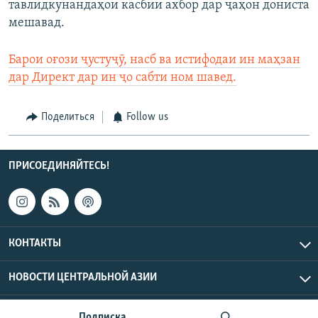
тавлидкунандаҳои касбии ахбор дар ҷаҳон дониста
мешавад.
Барои оғози ҷустуҷӯ, насб ва истифодаи ин маҳзан
дар Директ дар ин ҷо сабти ном шавед.
Поделиться
Follow us
ПРИСОЕДИНЯЙТЕСЬ!
КОНТАКТЫ
НОВОСТИ ЦЕНТРАЛЬНОЙ АЗИИ
CENTRAL ASIAN © 2026 RFE/RL, Inc. | Все права защищены.
Подписка