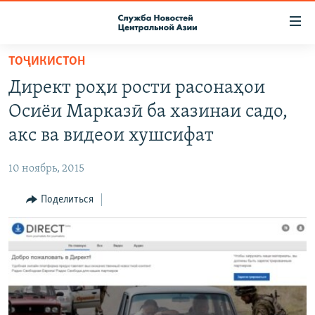
Ссылки
доступа
Вернуться
ТОҶИКИСТОН
к
О ПРОЕКТЕ
Директ роҳи рости расонаҳои
основному
ПОДПИСКА
содержанию
Осиёи Марказӣ ба хазинаи садо,
КОНТАКТЫ
Вернутся
акс ва видеои хушсифат
к
RFE/RL ДИРЕКТ
главной
10 ноябрь, 2015
НАСТОЯЩЕЕ ВРЕМЯ
навигации
Вернутся
Поделиться
МИГРАНТ МЕДИА
к
поиску