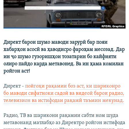
Директ барои шумо маводи зарурӣ бар пояи
хабарҳои асосӣ ва ҳаводисро фароҳам месозад. Дар
ин ҷо шумо гузоришҳои тозатарин бо кайфияти
олиро пайдо карда метавонед. Ва ин ҳама комилан
ройгон аст!
Директ -
пойгоҳи рақамии боз аст, ки шариконро
бо маводи сифатноки садоӣ ва видеоӣ барои радио,
телевизион ва истифодаи рақамӣ таъмин мекунад.
Радио, ТВ ва шарикони рақамии сабти ном шуда
метавонанд матлабҳо аз Директро ройгон истифода