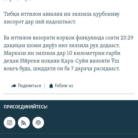
Тибқи иттилои аввалия ин зилзила қурбониву
хисорот дар пай надоштааст.
Ба иттилои вазорати корҳои фавқуллода соати 23:29
дақиқаи шоми дирӯз низ зилзила рух додааст.
Маркази ин зилзила дар 10 километрии ғарби
деҳаи Ийреки ноҳияи Қара-Суйи вилояти Ӯш
воқеъ буда, шиддати он ба 7 дараҷа расидааст.
Поделиться
Follow us
ПРИСОЕДИНЯЙТЕСЬ!