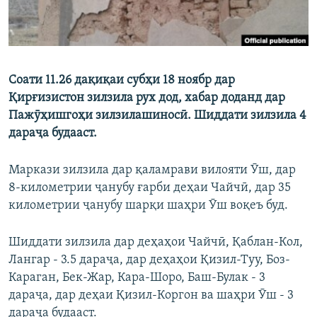
Соати 11.26 дақиқаи субҳи 18 ноябр дар
Қирғизистон зилзила рух дод, хабар доданд дар
Пажӯҳишгоҳи зилзилашиносӣ. Шиддати зилзила 4
дараҷа будааст.
Маркази зилзила дар қаламрави вилояти Ӯш, дар
8-километрии ҷанубу ғарби деҳаи Чайчӣ, дар 35
километрии ҷанубу шарқи шаҳри Ӯш воқеъ буд.
Шиддати зилзила дар деҳаҳои Чайчӣ, Қаблан-Кол,
Лангар - 3.5 дараҷа, дар деҳаҳои Қизил-Туу, Боз-
Караган, Бек-Жар, Кара-Шоро, Баш-Булак - 3
дараҷа, дар деҳаи Қизил-Коргон ва шаҳри Ӯш - 3
дараҷа будааст.