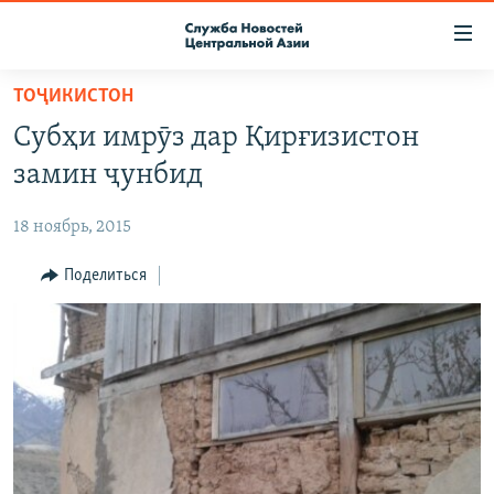
Ссылки
доступа
Вернуться
ТОҶИКИСТОН
к
О ПРОЕКТЕ
Субҳи имрӯз дар Қирғизистон
основному
ПОДПИСКА
содержанию
замин ҷунбид
КОНТАКТЫ
Вернутся
к
18 ноябрь, 2015
RFE/RL ДИРЕКТ
главной
НАСТОЯЩЕЕ ВРЕМЯ
Поделиться
навигации
Вернутся
МИГРАНТ МЕДИА
к
поиску