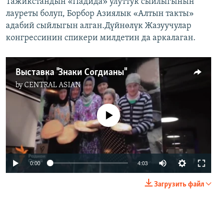
Тажикстандын «Падида» улуттук сыйлыгынын
лауреты болуп, Борбор Азиялык «Алтын такты»
адабий сыйлыгын алган.Дүйнөлүк Жазуучулар
конгрессинин спикери милдетин да аркалаган.
Выставка "Знаки Согдианы"
by
CENTRAL ASIAN
No media source currently available
0:00
4:03
Загрузить файл