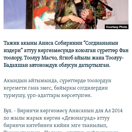
Тажик акыны Аниса Собиринин “Согдиананын
издери” аттуу көргөзмөсүндө коюлган сүрөттөр Фан
тоолору, Тоолуу Масчо, Ягноб айылы жана Тоолуу-
Бадахшан автономдук облусун датартылган.
Акындын айтымында, сүрөттөрдө тоолордун
керемети гана эмес, байыркы согдилердин
турмушу, үрп-адаттары көрсөтүлгөн.
Бул. - Биринчи көргөзмөсү Анисанын для Ал 2014
по жылы жарык көргөн «Девонаград» аттуу
биринчи китебинен кийин элге таанылып,