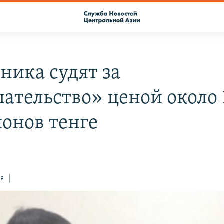
ника судят за
ательство» ценой около 
онов тенге
ся