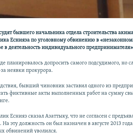
 судят бывшего начальника отдела строительства акима
ика Еснияза по уголовному обвинению в «незаконном
е в деятельность индивидуального предпринимателя»
суде планировалось допросить самого подсудимого, но 
-за неявки прокурора.
едствия, бывший чиновник заставил одного из предпр
сать фиктивные акты выполненных работ на сумму св
нге.
лик Еснияз сказал Азаттыку, что не согласен с предъ
На эту должность он был назначен в августе 2013 года
х обвинений уволился.