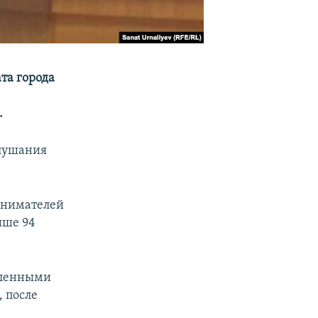
та города
.
слушания
инимателей
ыше 94
явленными
, после