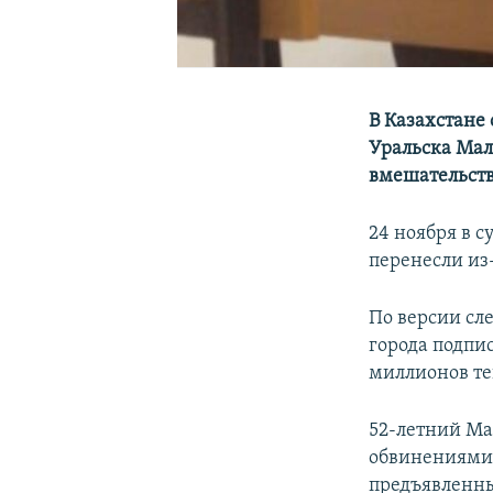
В Казахстане
Уральска Мал
вмешательств
24 ноября в 
перенесли из
По версии сл
города подпи
миллионов те
52-летний Ма
обвинениями. 
предъявленны