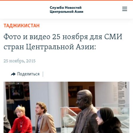
Ссылки
доступа
Вернуться
ТАДЖИКИСТАН
к
О ПРОЕКТЕ
Фото и видео 25 ноября для СМИ
основному
ПОДПИСКА
содержанию
стран Центральной Азии:
КОНТАКТЫ
Вернутся
к
25 ноябрь, 2015
RFE/RL ДИРЕКТ
главной
НАСТОЯЩЕЕ ВРЕМЯ
Поделиться
навигации
Вернутся
МИГРАНТ МЕДИА
к
поиску