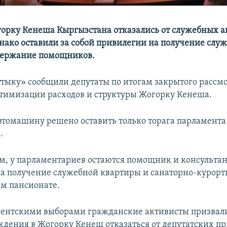
орку Кенеша Кыргызстана отказались от служебных а
днако оставили за собой привилегии на получение слу
держание помощников.
ттыку» сообщили депутаты по итогам закрытого рассм
птимизации расходов и структуры Жогорку Кенеша.
томашину решено оставить только торага парламента 
.
м, у парламентариев остаются помощник и консультан
а получение служебной квартиры и санаторно-курорт
м пансионате.
ентскими выборами гражданские активисты призвали
ждения в Жогорку Кенеш отказаться от депутатских п