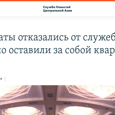
аты отказались от служе
но оставили за собой ква
ся