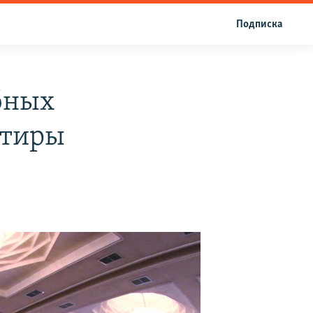
Подписка
бных
ртиры