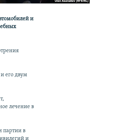
втомобилей и
жебных
отрения
и его двум
т,
ное лечение в
 партии в
ривилегий и