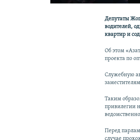
Депутаты Жог
водителей, о
квартир и со
Об этом «Аза
проекта по о
Служебную ав
заместителям
Таким образо
привилегии н
ведомственно
Перед парлам
случае прохо