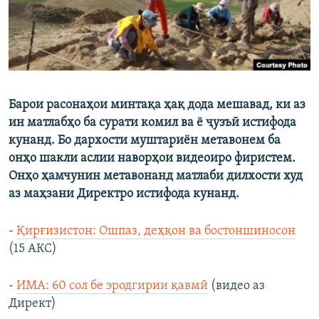
Барои расонаҳои минтақа ҳақ дода мешавад, ки аз
ин матлабҳо ба сурати комил ва ё ҷузъӣ истифода
кунанд. Бо дархости муштариён метавонем ба
онҳо шакли аслии наворҳои видеоиро фиристем.
Онҳо ҳамчунин метавонанд матлаби дилхости худ
аз маҳзани Директро истифода кунанд.
-
Қирғизистон: Ошпаз, деҳқон ва бостоншиносон
(15 АКС)
-
ИМА: 60 сол бе эродгирии қавмӣ
(видео аз
Директ)