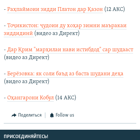
-
Раҳпаймоии зидди Платон дар Қазон
(12 АКС)
-
Тоҷикистон: ҷудоии ду хоҳар зимни маъракаи
зиддидинӣ
(видео аз Директ)
-
Дар Қрим "марҳилаи нави истибдод" сар шудааст
(видео аз Директ)
-
Берёзовка: як соли баъд аз баста шудани деҳа
(видео аз Директ)
-
Оҳангарони Кобул
(14 АКС)
Поделиться
Follow us
ПРИСОЕДИНЯЙТЕСЬ!