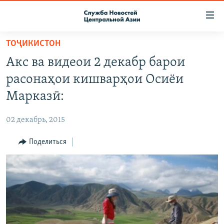
Ссылки
доступа
Вернуться
ТОҶИКИСТОН
к
О ПРОЕКТЕ
Акс ва видеои 2 декабр барои
основному
ПОДПИСКА
содержанию
расонаҳои кишварҳои Осиёи
КОНТАКТЫ
Вернутся
Марказӣ:
к
RFE/RL ДИРЕКТ
главной
02 декабрь, 2015
НАСТОЯЩЕЕ ВРЕМЯ
навигации
Вернутся
Поделиться
МИГРАНТ МЕДИА
к
поиску