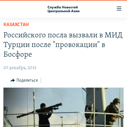
Ссылки
доступа
Вернуться
КАЗАХСТАН
к
О ПРОЕКТЕ
Российского посла вызвали в МИД
основному
ПОДПИСКА
содержанию
Турции после "провокации" в
КОНТАКТЫ
Вернутся
Босфоре
к
RFE/RL ДИРЕКТ
главной
07 декабрь, 2015
НАСТОЯЩЕЕ ВРЕМЯ
навигации
Вернутся
Поделиться
МИГРАНТ МЕДИА
к
поиску