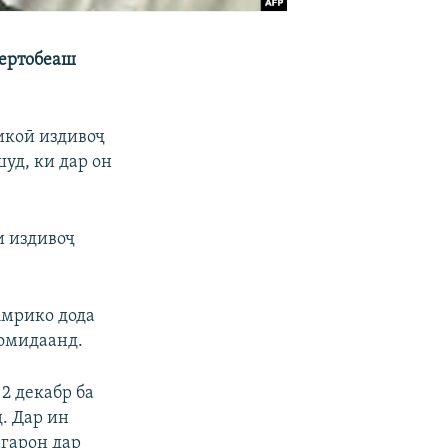
зертобеаш
икоӣ издивоҷ
уд, ки дар он
и издивоҷ
Амрико дода
номидаанд.
2 декабр ба
. Дар ин
агарон дар