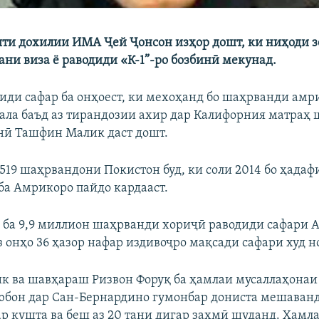
ти дохилии ИМА Ҷей Ҷонсон изҳор дошт, ки ниҳоди 
ани виза ё раводиди «К-1”-ро бозбинӣ мекунад.
иди сафар ба онҳоест, ки мехоҳанд бо шаҳрванди амр
ала баъд аз тирандозии ахир дар Калифорния матраҳ ш
нӣ Ташфин Малик даст дошт.
 519 шаҳрвандони Покистон буд, ки соли 2014 бо ҳадаф
 ба Амрикоро пайдо кардааст.
4 ба 9,9 миллион шаҳрванди хориҷӣ раводиди сафари 
аз онҳо 36 ҳазор нафар издивоҷро мақсади сафари худ 
 ва шавҳараш Ризвон Форуқ ба ҳамлаи мусаллаҳонаи 
бон дар Сан-Бернардино гумонбар дониста мешаванд
ар кушта ва беш аз 20 тани дигар захмӣ шуданд. Ҳамл