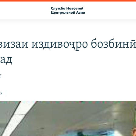
изаи издивоҷро бозбин
ад
5
ся