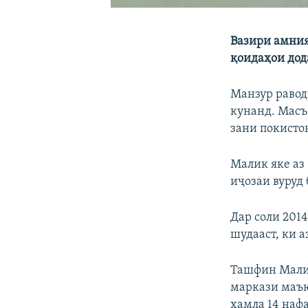
Вазири амния
қоидаҳои дод
Манзур равод
кунанд. Масъ
зани покисто
Малик яке аз
иҷозаи вуруд
Дар соли 201
шудааст, ки 
Ташфин Малик
маркази маъю
ҳамла 14 наф