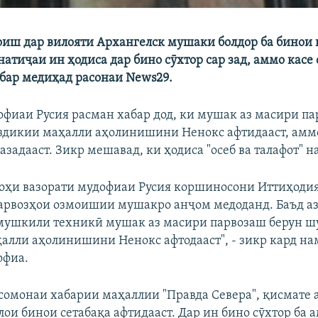
иш дар вилояти Архангелск мушаки болдор ба бинои
натиҷаи ин ҳодиса дар бино сӯхтор сар зад, аммо касе 
абар медиҳад расонаи News29.
офиаи Русия расман хабар дод, ки мушак аз масири п
аздикии маҳалли аҳолинишини Ненокс афтидааст, амм
задааст. Зикр мешавад, ки ҳодиса "осеб ва талафот" н
оҳи вазорати мудофиаи Русия коршиносони Иттиҳоди
рвозҳои озмоишии мушакро анҷом медоданд. Баъд аз 
мушкили техникӣ мушак аз масири парвозаш берун шу
алли аҳолинишини Ненокс афтодааст", - зикр кард н
офиа.
сомонаи хабарии маҳаллии "Правда Севера", қисмате 
лои бинои сетабақа афтидааст. Дар ин бино сӯхтор ба 