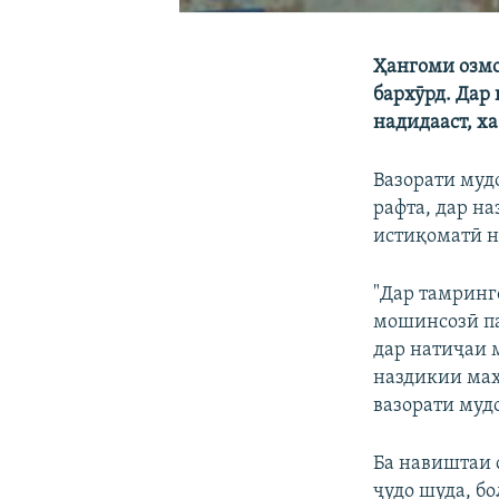
Ҳангоми озмо
бархӯрд. Дар 
надидааст, х
Вазорати муд
рафта, дар н
истиқоматӣ на
"Дар тамринг
мошинсозӣ па
дар натиҷаи 
наздикии маҳ
вазорати муд
Ба навиштаи 
ҷудо шуда, бо