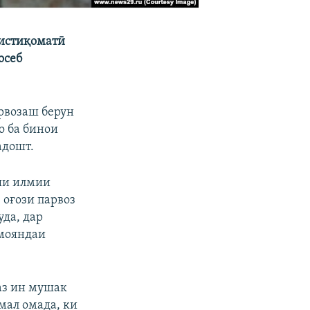
 истиқоматӣ
осеб
арвозаш берун
о ба бинои
адошт.
яи илмии
оғози парвоз
да, дар
амояндаи
аз ин мушак
амал омада, ки