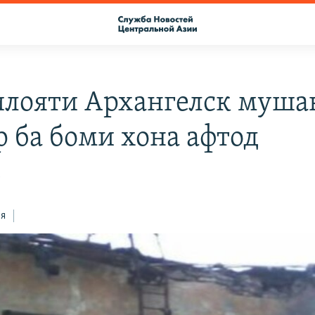
илояти Архангелск муша
р ба боми хона афтод
5
ся