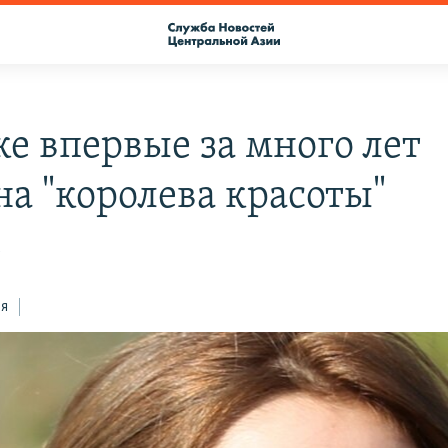
ке впервые за много лет
на "королева красоты"
5
ся