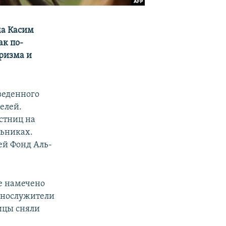
ма Касим
ак по-
оризма и
веденного
елей.
стниц на
льниках.
ей Фонд Аль-
е намечено
еннослужители
ицы сняли