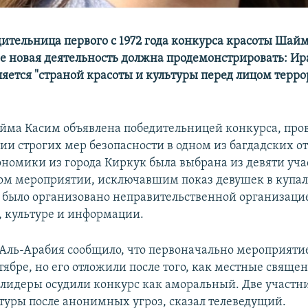
дительница первого с 1972 года конкурса красоты Шай
ее новая деятельность должна продемонстрировать: Ир
яется "страной красоты и культуры перед лицом терр
йма Касим объявлена победительницей конкурса, про
ии строгих мер безопасности в одном из багдадских от
ономики из города Киркук была выбрана из девяти уча
ом мероприятии, исключавшим показ девушек в купа
было организовано неправительственной организаци
 культуре и информации.
Аль-Арабия сообщило, что первоначально мероприяти
ктябре, но его отложили после того, как местные свящ
лидеры осудили конкурс как аморальный. Две участн
туры после анонимных угроз, сказал телеведущий.