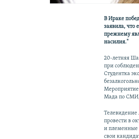
В Ираке побе
заявила, что 
прежнему явл
насилия."
20-летняя Ша
при соблюден
Студентка эк
безалкогольн
Мероприятие 
Мада по СМИ,
Телевидение 
провести в о
и племенные 
свои кандида