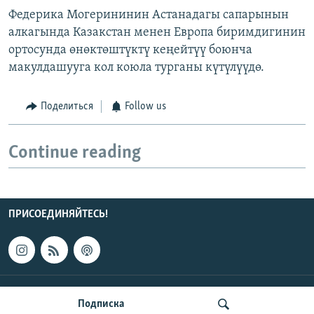
Федерика Могерининин Астанадагы сапарынын
алкагында Казакстан менен Европа биримдигинин
ортосунда өнөктөштүктү кеңейтүү боюнча
макулдашууга кол коюла турганы күтүлүүдө.
Поделиться
Follow us
Continue reading
ПРИСОЕДИНЯЙТЕСЬ!
КОНТАКТЫ
Подписка