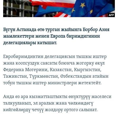
Бүгүн Астанада өтө турган жыйынга Борбор Азия
мамлекеттери менен Европа биримдигинин
делегациялары катышат.
Евробиримдиктин делегациясын тышкы иштер
жана коопсуздук саясаты боюнча жогорку өкүл
Федерика Могерини, Казакстан, Кыргызстан,
Тажикстан, Түркмөнстан, Өзбекстандын атайын
тобун тышкы иштер министрлери жетектейт.
Анда өз ара кызматташтыкты өнүктүрүү маселеси
талкууланып, эл аралык жана чөлкөмдөгү
көйгөйлөрдү чечүү жолдору ортого салынат.