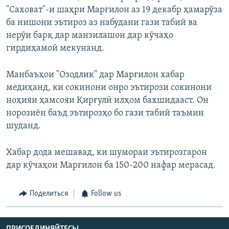
"Саховат"-и шаҳри Марғилон аз 19 декабр ҳамарӯза
ба нишони эътироз аз набудани гази табиӣ ва
нерӯи барқ дар манзилашон дар кӯчаҳо
гирдиҳамоӣ мекунанд.
Манбаъҳои "Озодлик" дар Марғилон хабар
медиҳанд, ки сокинони онро эътирози сокинони
ноҳияи ҳамсояи Қирғулӣ илҳом бахшидааст. Он
норозиён баъд эътирозҳо бо гази табиӣ таъмин
шуданд.
Хабар дода мешавад, ки шумораи эътирозгарон
дар кӯчаҳои Марғилон ба 150-200 нафар мерасад.
Поделиться
Follow us
ПРИСОЕДИНЯЙТЕСЬ!