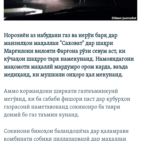
Норозиён аз набудани газ ва нерӯи барқ дар
манзилҳои маҳаллаи "Саховат" дар шаҳри
Марғилони вилояти Фарғона рӯзи севум аст, ки
кӯчаҳои шаҳрро тарк намекунанд. Намояндагони
мақомоти маҳаллӣ мардумро ором карда, ваъда
медиҳанд, ки мушкили онҳоро ҳал мекунанд.
Аммо кормандони ширкати газтаъминкунӣ
мегӯянд, ки ба сабаби фишори паст дар қубурҳои
газрасонӣ наметавонанд сокинонро ба таври
доимӣ бо газ таъмин кунанд.
Сокинони биноҳои баландошёна дар қаламрави
комбинати собиқи пиллапарварӣ дар маҳаллаи