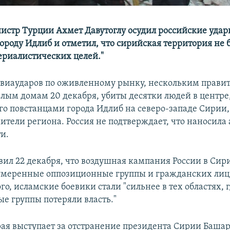
стр Турции Ахмет Давутоглу осудил российские удары
ороду Идлиб и отметил, что сирийская территория не 
ериалистических целей."
 авиаударов по оживленному рынку, нескольким прав
лым домам 20 декабря, убиты десятки людей в центре
о повстанцами города Идлиб на северо-западе Сирии,
ители региона. Россия не подтверждает, что наносила
и.
явил 22 декабря, что воздушная кампания России в Сир
умеренные оппозиционные группы и гражданских лиц,
ого, исламские боевики стали "сильнее в тех областях, 
е группы потеряли власть."
рая выступает за отстранение президента Сирии Башар