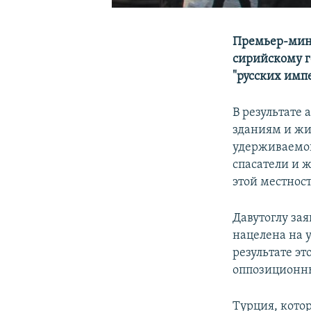
Премьер-мини
сирийскому г
"русских имп
В результате
зданиям и жи
удерживаемог
спасатели и ж
этой местност
Давутоглу за
нацелена на 
результате эт
оппозиционны
Турция, кото