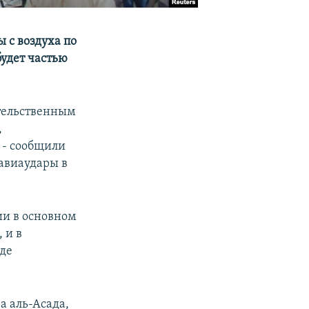
 с воздуха по
будет частью
ительственным
,
 - сообщили
 авиаудары в
ии в основном
 и в
где
а аль-Асада,