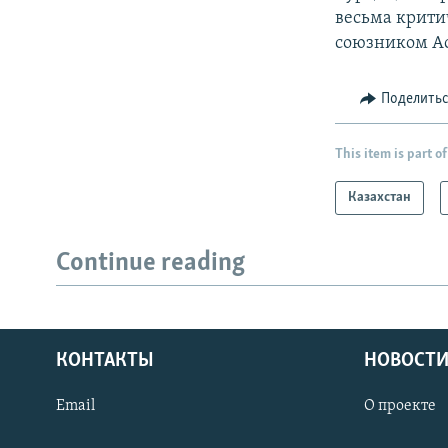
весьма крити
союзником Ас
Поделить
This item is part of
Казахстан
Continue reading
КОНТАКТЫ
НОВОСТИ
Email
О проекте