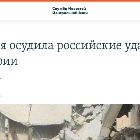
я осудила российские у
рии
5
ся