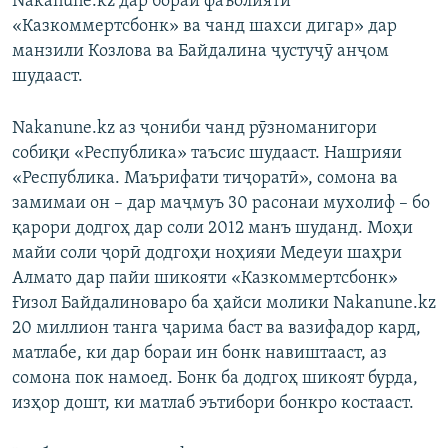
Nakanune.kz дар бораи фаъолияти
«Казкоммертсбонк» ва чанд шахси дигар» дар
манзили Козлова ва Байдалина ҷустуҷӯ анҷом
шудааст.
Nakanune.kz аз ҷониби чанд рӯзноманигори
собиқи «Республика» таъсис шудааст. Нашрияи
«Республика. Маърифати тиҷоратӣ», сомона ва
замимаи он – дар маҷмуъ 30 расонаи мухолиф – бо
қарори додгоҳ дар соли 2012 манъ шуданд. Моҳи
майи соли ҷорӣ додгоҳи ноҳияи Медеуи шаҳри
Алмато дар пайи шикояти «Казкоммертсбонк»
Ғизол Байдалиноваро ба ҳайси молики Nakanune.kz
20 миллион танга ҷарима баст ва вазифадор кард,
матлабе, ки дар бораи ин бонк навиштааст, аз
сомона пок намоед. Бонк ба додгоҳ шикоят бурда,
изҳор дошт, ки матлаб эътибори бонкро костааст.