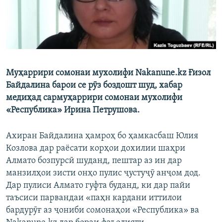
Муҳаррири сомонаи мухолифи Nakanune.kz Ғизол
Байдалина барои се рӯз боздошт шуд, хабар
медиҳад сармуҳаррири сомонаи мухолифи
«Республика» Ирина Петрушова.
Ахиран Байдалина ҳамроҳ бо ҳамкасбаш Юлия
Козлова дар раёсати корҳои дохилии шаҳри
Алмато бозпурсӣ шуданд, пештар аз ин дар
манзилҳои зисти онҳо пулис ҷустуҷӯ анҷом дод.
Дар пулиси Алмато гуфта буданд, ки дар пайи
таъсиси парвандаи «паҳн кардани иттилои
бардурӯғ аз ҷониби сомонаҳои «Республика» ва