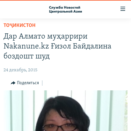
Ссылки
доступа
Вернуться
ТОҶИКИСТОН
к
О ПРОЕКТЕ
Дар Алмато муҳаррири
основному
ПОДПИСКА
содержанию
Nakanune.kz Ғизол Байдалина
КОНТАКТЫ
Вернутся
боздошт шуд
к
RFE/RL ДИРЕКТ
главной
24 декабрь, 2015
НАСТОЯЩЕЕ ВРЕМЯ
навигации
Вернутся
Поделиться
МИГРАНТ МЕДИА
к
поиску