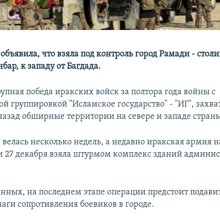
бъявила, что взяла под контроль город Рамади - столи
ар, к западу от Багдада.
рупная победа иракских войск за полтора года войны с
ой группировкой "Исламское государство" - "ИГ", захв
 назад обширные территории на севере и западе стран
 велась несколько недель, а недавно иракская армия 
и 27 декабря взяла штурмом комплекс зданий админи
енных, на последнем этапе операции предстоит подавит
чаги сопротивления боевиков в городе.