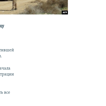
цу
атившей
ы.
начала
страции
ь все