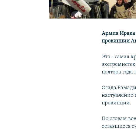
Армия Ирака о
провинции Анб
Это - самая к
экстремистск
полтора года
Осада Рамади
наступление 
провинции.
По словам во
оставшиеся о