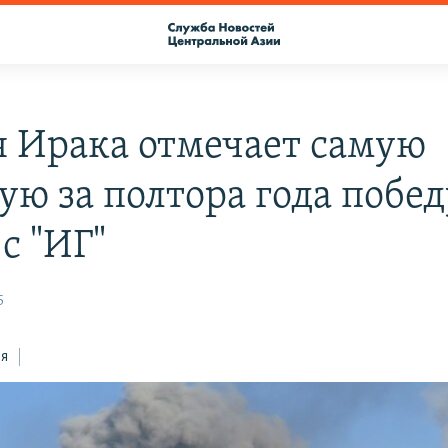
 Ирака отмечает самую
ую за полтора года побед
с "ИГ"
5
ся