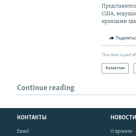
Представител
США, ведущая
иракцами зда
Поделить
This item is part of
Казахстан
Continue reading
КОНТАКТЫ
НОВОСТИ
Email
О проекте