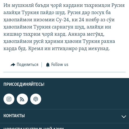
Ин мушкилӣ баъди ҷорӣ кардани таҳримҳои Русия
алайҳи Туркия пайдо шуд. Русия дар посух ба
ҳавопаймои низомии Су-24, ки 24 ноябр аз сӯи
ҳавопаймои Туркия сарнагун шуд, алайҳи ин
кишвар таҳрим ҷорӣ кард. Анкара мегӯяд,
ҳавопаймои русӣ ҳарими ҳавоии Туркия рахна
карда буд. Кремл ин иттиҳомро рад мекунад.
Поделиться
Follow us
ПРИСОЕДИНЯЙТЕСЬ!
КОНТАКТЫ