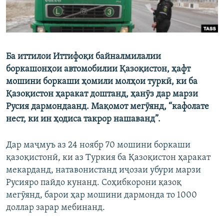
Ба иттилои Иттифоқи байналмилалии
боркашонҳои автомобилии Қазоқистон, ҳафт
мошини боркаши ҳомили молҳои туркӣ, ки ба
Қазоқистон ҳаракат доштанд, ҳанӯз дар марзи
Русия дармондаанд. Мақомот мегӯянд, “кафолате
нест, ки ин ҳодиса такрор нашаванд”.
Дар маҷмуъ аз 24 ноябр 70 мошини боркаши
қазоқистонӣ, ки аз Туркия ба Қазоқистон ҳаракат
мекарданд, натавонистанд иҷозаи убури марзи
Русияро пайдо кунанд. Соҳибкорони қазоқ
мегӯянд, барои ҳар мошини дармонда то 1000
доллар зарар мебинанд.