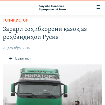
Ссылки
доступа
Вернуться
ТОҶИКИСТОН
к
О ПРОЕКТЕ
Зарари соҳибкорони қазоқ аз
основному
ПОДПИСКА
содержанию
роҳбандиҳои Русия
КОНТАКТЫ
Вернутся
к
29 декабрь, 2015
RFE/RL ДИРЕКТ
главной
НАСТОЯЩЕЕ ВРЕМЯ
Поделиться
навигации
Вернутся
МИГРАНТ МЕДИА
к
поиску