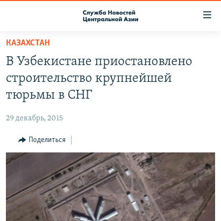
Ссылки
доступа
Вернуться
КАЗАХСТАН
к
О ПРОЕКТЕ
В Узбекистане приостановлено
основному
ПОДПИСКА
содержанию
строительство крупнейшей
КОНТАКТЫ
Вернутся
тюрьмы в СНГ
к
RFE/RL ДИРЕКТ
главной
29 декабрь, 2015
НАСТОЯЩЕЕ ВРЕМЯ
навигации
Вернутся
Поделиться
МИГРАНТ МЕДИА
к
поиску