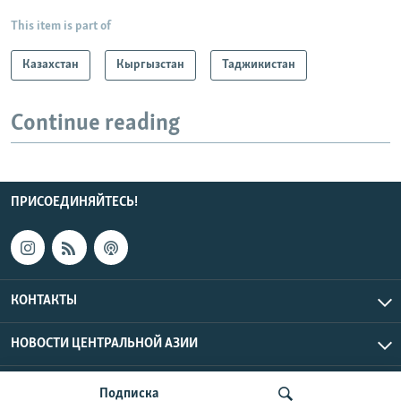
This item is part of
Казахстан
Кыргызстан
Таджикистан
Continue reading
ПРИСОЕДИНЯЙТЕСЬ!
КОНТАКТЫ
НОВОСТИ ЦЕНТРАЛЬНОЙ АЗИИ
CENTRAL ASIAN © 2026 RFE/RL, Inc. | Все права защищены.
Подписка