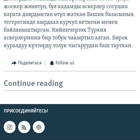
жоокер жөнөтүп, бул кадамды аскерлер согушка
карата даярдыктан өтүп жаткан Башик базасынын
тегерегинде кырдаал курчуп кеткени менен
байланыштырган. Кийинчерээк Түркия
аскерлеринин бир тобун чакыртып алган. Бирок
куралдуу күчтөрдү толук чыгаруудан баш тарткан.
Поделиться
Follow us
Continue reading
ПРИСОЕДИНЯЙТЕСЬ!