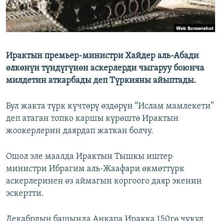
Ирактын премьер-министри Хайдер аль-Абади
өлкөнүн түндүгүнөн аскерлерди чыгаруу боюнча
милдетин аткарбады деп Түркияны айыптады.
Бул жакта түрк күчтөрү өздөрүн “Ислам мамлекети”
деп атаган топко каршы күрөштө Ирактын
жоокерлерин даярдап жаткан болчу.
Ошол эле маалда Ирактын Тышкы иштер
министри Ибрагим аль-Жаафари өкмөттүрк
аскерлеринен өз аймагын коргоого даяр экенин
эскертти.
Декабрдын башында Анкара Иракка 150гө чукул