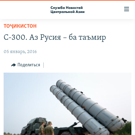
Ссылки
доступа
Вернуться
ТОҶИКИСТОН
к
О ПРОЕКТЕ
С-300. Аз Русия – ба таъмир
основному
ПОДПИСКА
содержанию
05 январь, 2016
КОНТАКТЫ
Вернутся
к
RFE/RL ДИРЕКТ
Поделиться
главной
НАСТОЯЩЕЕ ВРЕМЯ
навигации
Вернутся
МИГРАНТ МЕДИА
к
поиску