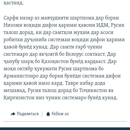
ҳастанд.
Сарфи назар аз мавҷудияти шартнома дар бораи
Низоми воҳиди дифои ҳарими ҳавоии ИДМ, Русия
талош дорад, ки дар самтҳои муҳим дар асоси
робитаи дуҷониба системаи воҳиди дифои ҳарими
ҳавоӣ бунёд кунад. Дар самти ғарб чунин
системаро дар якҷоягӣ бо Белорус сохтааст. Дар
ҷанубу шарқ бо Қазоқистон бунёд кардааст. Дар
моҳи октябр ҳукумати Русия шартнома бо
Арманистонро дар бораи бунёди системаи дифои
ҳарими ҳавоӣ имзо кард. Тавре хабар дода
мешавад, Русия талош дорад бо Тоҷикистон ва
Қирғизистон низ чунин системаро бунёд кунад.
Поделиться
Follow us