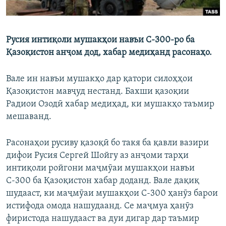
Русия интиқоли мушакҳои навъи С-300-ро ба
Қазоқистон анҷом дод, хабар медиҳанд расонаҳо.
Вале ин навъи мушакҳо дар қатори силоҳҳои
Қазоқистон мавҷуд нестанд. Бахши қазоқии
Радиои Озодӣ хабар медиҳад, ки мушакҳо таъмир
мешаванд.
Расонаҳои русиву қазоқӣ бо такя ба қавли вазири
дифои Русия Сергей Шойгу аз анҷоми тарҳи
интиқоли ройгони маҷмӯаи мушакҳои навъи
С-300 ба Қазоқистон хабар доданд. Вале дақиқ
шудааст, ки маҷмӯаи мушакҳои С-300 ҳанӯз барои
истифода омода нашудаанд. Се маҷмуа ҳанӯз
фиристода нашудааст ва дуи дигар дар таъмир