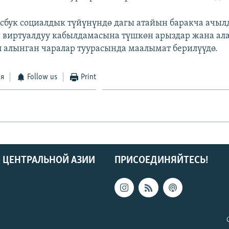
йсбук социалдык түйүнүндө дагы атайын баракча ачыл
виртуалдуу кабылдамасына түшкөн арыздар жана ал
 алынган чаралар туурасында маалымат берилүүдө.
ся
Follow us
Print
 ЦЕНТРАЛЬНОЙ АЗИИ
ПРИСОЕДИНЯЙТЕСЬ!