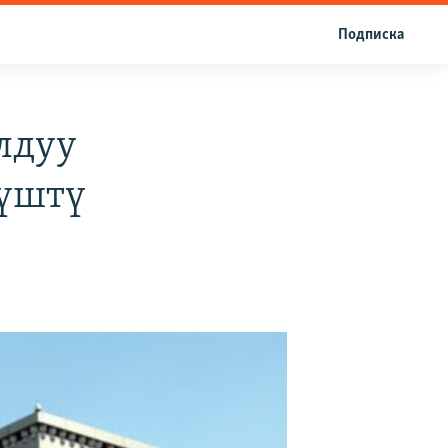
Подписка
лдуу
түштү