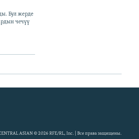
ды. Бул жерде
ардын чечүү
CENTRAL ASIAN © 2026 RFE/RL, Inc. | Все права защищены.