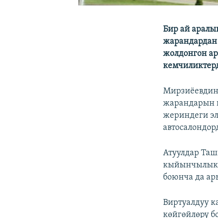
Бир ай арал
жарандардан 
жолдонгон ар
кемчиликтер
Мирзиёевдин
жарандарын к
жериндеги э
автосалондор
Атуулдар Таш
кыйынчылыкт
боюнча да а
Виртуалдуу 
көйгөйлөрү б