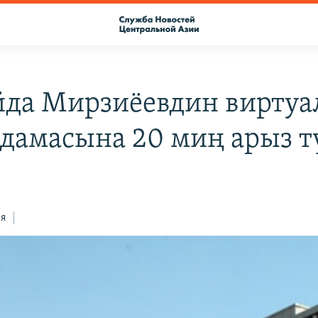
йда Мирзиёевдин виртуа
дамасына 20 миң арыз 
ся