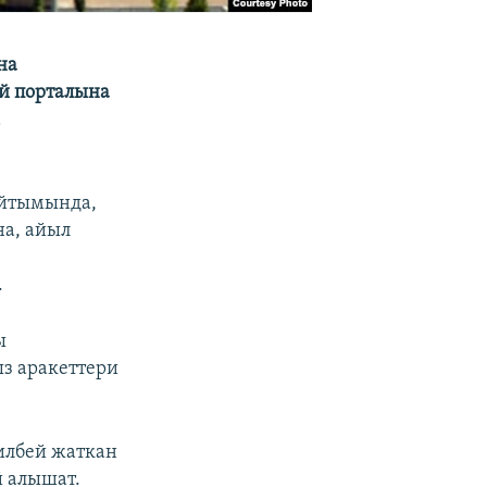
на
ий порталына
,
айтымында,
на, айыл
.
ы
з аракеттери
илбей жаткан
й алышат.