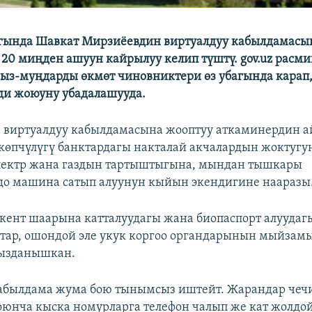
ыгында Шавкат Мирзиёевдин виртуалдуу кабылдамасы
20 миңден ашуун кайрылуу келип түштү. gov.uz расм
ыз-муңдарды өкмөт чиновниктери өз убагында карап
ди жоюуну убадалашууда.
 виртуалдуу кабылдамасына жооптуу аткаминердин 
өпчүлүгү банктардагы накталай акчалардын жоктугу
лектр жана газдын тартыштыгына, мындан тышкары
до машина сатып алуунун кыйын экендигине нааразы
кент шаарына катталуудагы жана биопаспорт алуудаг
ар, ошондой эле укук коргоо органдарынын мыйзамы
рызданышкан.
кабылдама жума бою тынымсыз иштейт. Жарандар чеч
оюнча кыска номурларга телефон чалып же кат жолдо