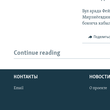
Бул арада Фе
Мирзиёевдин 
боюнча кабыл
Поделить
Continue reading
КОНТАКТЫ
НОВОСТИ
Email
О проекте