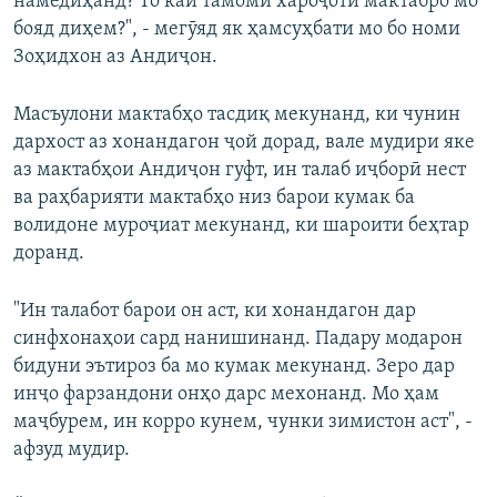
намедиҳанд? То кай тамоми хароҷоти мактабро мо
бояд диҳем?", - мегӯяд як ҳамсуҳбати мо бо номи
Зоҳидхон аз Андиҷон.
Масъулони мактабҳо тасдиқ мекунанд, ки чунин
дархост аз хонандагон ҷой дорад, вале мудири яке
аз мактабҳои Андиҷон гуфт, ин талаб иҷборӣ нест
ва раҳбарияти мактабҳо низ барои кумак ба
волидоне муроҷиат мекунанд, ки шароити беҳтар
доранд.
"Ин талабот барои он аст, ки хонандагон дар
синфхонаҳои сард нанишинанд. Падару модарон
бидуни эътироз ба мо кумак мекунанд. Зеро дар
инҷо фарзандони онҳо дарс мехонанд. Мо ҳам
маҷбурем, ин корро кунем, чунки зимистон аст", -
афзуд мудир.