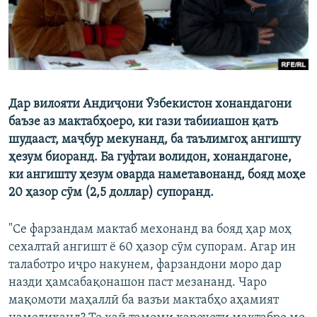
Дар вилояти Андиҷони Ӯзбекистон хонандагони
баъзе аз мактабҳоеро, ки гази табииашон қатъ
шудааст, маҷбур мекунанд, ба таълимгоҳ ангишту
ҳезум биоранд. Ба гуфтаи волидон, хонандагоне,
ки ангишту ҳезум оварда наметавонанд, бояд моҳе
20 ҳазор сӯм (2,5 доллар) супоранд.
"Се фарзандам мактаб мехонанд ва бояд ҳар моҳ
сехалтаӣ ангишт ё 60 ҳазор сӯм супорам. Агар ин
талаботро иҷро накунем, фарзандони моро дар
назди ҳамсабақонашон паст мезананд. Чаро
мақомоти маҳаллӣ ба вазъи мактабҳо аҳамият