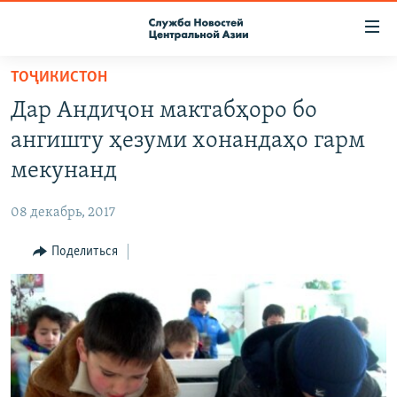
Ссылки
доступа
Вернуться
ТОҶИКИСТОН
к
О ПРОЕКТЕ
Дар Андиҷон мактабҳоро бо
основному
ПОДПИСКА
содержанию
ангишту ҳезуми хонандаҳо гарм
КОНТАКТЫ
Вернутся
мекунанд
к
RFE/RL ДИРЕКТ
главной
08 декабрь, 2017
НАСТОЯЩЕЕ ВРЕМЯ
навигации
Вернутся
Поделиться
МИГРАНТ МЕДИА
к
поиску