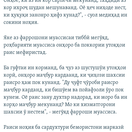
Онҳое, ки аз ин кор сарпечӣ мекунанд, таҳдиди аз
кор ихроҷ шудан мешунаванд. Оё ҳеч ниҳоде нест,
ки ҳуқуқи занонро ҳифз кунад?", - суол медиҳад ин
сокини ноҳия.
Яке аз фаррошони муассисаи тиббӣ мегӯяд,
роҳбарияти муассиса онҳоро ба поккории утоқҳои
раис мефиристад.
Ба гуфтаи ин корманд, ба ҷуз аз шустушӯи утоқҳои
корӣ, онҳоро маҷбур кардаанд, ки ҷиҳози шахсии
раисро ҳам пок кунанд. "Ду ҷуфт ҷӯроби раисро
маҷбур карданд, ки бишӯем ва пойафзоли ӯро пок
кунем. Оё раис зану духтар надорад, ки моро ба ин
корҳо маҷбур мекунанд? Мо ки хизматгорони
шахсии ӯ нестем", - мегӯяд фарроши муассиса.
Раиси ноҳия ба сардухтури бемористони марказӣ