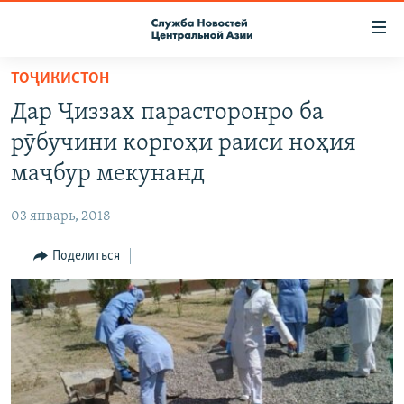
Ссылки
доступа
Вернуться
ТОҶИКИСТОН
к
О ПРОЕКТЕ
Дар Ҷиззах парасторонро ба
основному
ПОДПИСКА
содержанию
рӯбучини коргоҳи раиси ноҳия
КОНТАКТЫ
Вернутся
маҷбур мекунанд
к
RFE/RL ДИРЕКТ
главной
03 январь, 2018
НАСТОЯЩЕЕ ВРЕМЯ
навигации
Вернутся
Поделиться
МИГРАНТ МЕДИА
к
поиску