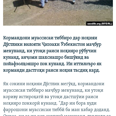
Кормандони муассисаи тиббиро дар ноҳияи
Дӯстлики вилояти Ҷиззахи Ӯзбекистон маҷбур
мекунанд, ки утоқи раиси ноҳияро рӯбучин
кунанд, анҷоми шахсиашро бишӯянд ва
пойафзолҳояшро пок кунанд. Ин иттилоъро як
корманди дастгоҳи раиси ноҳия тасдиқ кард.
Як сокини ноҳияи Дӯстлик мегӯяд, кормандони
муассисаи тиббиро маҷбур мекунанд, ки утоқи
кориву истироҳатӣ ва утоқи дастшӯии раиси
ноҳияро поккорӣ кунанд. "Дар ин бора худи
фаррошони муассисаи тиббӣ ба ман хабар доданд.