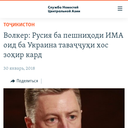
Ссылки
доступа
Вернуться
ТОҶИКИСТОН
к
О ПРОЕКТЕ
Волкер: Русия ба пешниҳоди ИМА
основному
ПОДПИСКА
содержанию
оид ба Украина таваҷҷуҳи хос
КОНТАКТЫ
Вернутся
зоҳир кард
к
RFE/RL ДИРЕКТ
главной
30 январь, 2018
НАСТОЯЩЕЕ ВРЕМЯ
навигации
Вернутся
Поделиться
МИГРАНТ МЕДИА
к
поиску