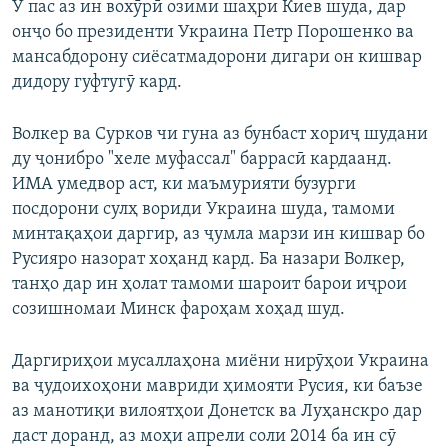
Ӯ пас аз ин вохӯрӣ озими шаҳри Киев шуда, дар
онҷо бо президенти Украина Петр Порошенко ва
мансабдорону сиёсатмадорони дигари он кишвар
дидору гуфтугӯ кард.
Волкер ва Сурков чи гуна аз бунбаст хориҷ шудани
ду ҷонибро "хеле муфассал" баррасӣ кардаанд.
ИМА умедвор аст, ки маъмурияти бузурги
посдорони сулҳ вориди Украина шуда, тамоми
минтақаҳои даргир, аз ҷумла марзи ин кишвар бо
Русияро назорат хоҳанд кард. Ба назари Волкер,
танҳо дар ин ҳолат тамоми шароит барои иҷрои
созишномаи Минск фароҳам хоҳад шуд.
Даргириҳои мусаллаҳона миёни нирӯҳои Украина
ва ҷудоихоҳони мавриди ҳимояти Русия, ки баъзе
аз манотиқи вилоятҳои Донетск ва Луҳанскро дар
даст доранд, аз моҳи апрели соли 2014 ба ин сӯ