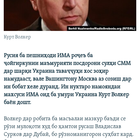
Курт Волкер
Русия ба пешниҳоди ИМА роҷеъ ба
ҷойгиркунии маъмурияти посдорони сулҳи СММ
дар шарқи Украина таваҷҷуҳи хос зоҳир
намудааст, вале Вашингтону Москва аз созиш дар
ин бобат хеле дуранд. Ин нуктаро намояндаи
махсуси ИМА оид ба умури Украина Курт Волкер
баён дошт.
Волкер дар робита ба масъалаи мазкур баъди се
рӯзи мулоқоти худ бо ҳамтои русаш Владислав
Сурков дар Дубай, бо рӯзноманигорон суҳбат кард.