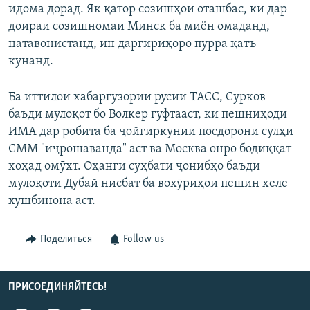
идома дорад. Як қатор созишҳои оташбас, ки дар
доираи созишномаи Минск ба миён омаданд,
натавонистанд, ин даргириҳоро пурра қатъ
кунанд.
Ба иттилои хабаргузории русии ТАСС, Сурков
баъди мулоқот бо Волкер гуфтааст, ки пешниҳоди
ИМА дар робита ба ҷойгиркунии посдорони сулҳи
СММ "иҷрошаванда" аст ва Москва онро бодиққат
хоҳад омӯхт. Оҳанги суҳбати ҷонибҳо баъди
мулоқоти Дубай нисбат ба вохӯриҳои пешин хеле
хушбинона аст.
Поделиться
Follow us
ПРИСОЕДИНЯЙТЕСЬ!