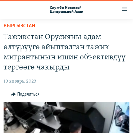
Ссылки
доступа
Вернуться
КЫРГЫЗСТАН
к
О ПРОЕКТЕ
Тажикстан Орусияны адам
основному
ПОДПИСКА
содержанию
өлтүрүүгө айыпталган тажик
КОНТАКТЫ
Вернутся
мигрантынын ишин объективдүү
к
RFE/RL ДИРЕКТ
тергөөгө чакырды
главной
НАСТОЯЩЕЕ ВРЕМЯ
навигации
10 январь, 2023
Вернутся
МИГРАНТ МЕДИА
к
Поделиться
поиску