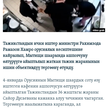
Тажикстандын ички иштер министри Рахимзода
Рамазон Хамро орусиялык кесиптешине
кайрылып, Мытищи шаарында ашпозчуну
өлтүрүүгө айыпталып жаткан тажик жаранынын
ишин объективдүү тергөөнү өтүндү.
4-январда Орусиянын Мытищи шаардык соту өзү
иштеген кафенин ашпозчусун өлтүрүүгө
айыпталган Тажикстандын 36 жаштагы жараны
Сайор Дусаеваны камакка алуу чечимин чыгарган.
Тергөөнүн маалыматына караганда, ал