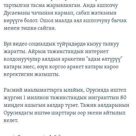
тартылган тасма жарыяланган. Анда ашпозчу
Дусаеваны чачынан кармап, сабап жатканын
көрүүгө болот. Ошол маалда аял ашпозчуну бычак
менен төшкө сайган.
Бул видео социалдык түйүндөрдө кызуу талкуу
жаратты. Айрым тажикстандык интернет
колдонуучулар аялдын аракетин "адам өлтүрүү"
катары эмес, өзүн коргоо аракет катары кароо
керектигин жазышты.
Расмий маалыматтарга ылайык, Орусияда иштеп
жүргөн 1 миллион тажикстандык мигранттын 80
миңден ашыгын аялдар түзөт. Тажик аялдарынын
Орусиядагы иштөө шарттары оор экени айтылып
келет.