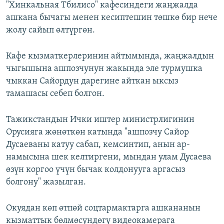
"Хинкальная Тбилисо" кафесиндеги жаңжалда
ашкана бычагы менен кесиптешин төшкө бир нече
жолу сайып өлтүргөн.
Кафе кызматкерлеринин айтымында, жаңжалдын
чыгышына ашпозчунун жакында эле турмушка
чыккан Сайордун дарегине айткан ыксыз
тамашасы себеп болгон.
Тажикстандын Ички иштер министрлигинин
Орусияга жөнөткөн катында "ашпозчу Сайор
Дусаеваны катуу сабап, кемсинтип, анын ар-
намысына шек келтиргени, мындан улам Дусаева
өзүн коргоо үчүн бычак колдонууга аргасыз
болгону" жазылган.
Окуядан көп өтпөй соцтармактарга ашкананын
кызматтык бөлмөсүндөгү видеокамерага