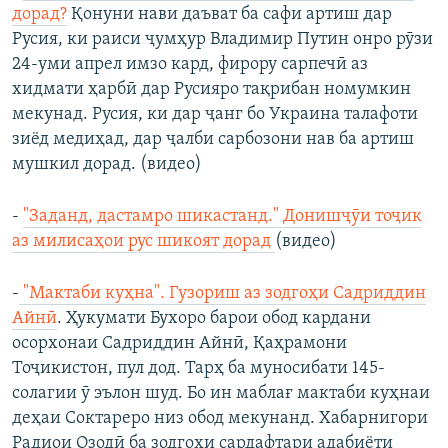
дорад?
Қонуни нави даъват ба сафи артиш дар
Русия, ки раиси ҷумҳур Владимир Путин онро рӯзи
24-уми апрел имзо кард, фирору сарпечӣ аз
хидмати ҳарбӣ дар Русияро тақрибан номумкин
мекунад. Русия, ки дар ҷанг бо Украина талафоти
зиёд медиҳад, дар ҷалби сарбозони нав ба артиш
мушкил дорад. (видео)
-
"Заданд, дастамро шикастанд." Донишҷӯи тоҷик
аз милисаҳои рус шикоят дорад
(видео)
-
"Мактаби куҳна". Гузориш аз зодгоҳи Садриддин
Айнӣ
. ​Ҳукумати Бухоро барои обод кардани
осорхонаи Садриддин Айнӣ, Қаҳрамони
Тоҷикистон, пул дод. Тарҳ ба муносибати 145-
солагии ӯ эълон шуд. Бо ин маблағ мактаби куҳнаи
деҳаи Соктареро низ обод мекунанд. Хабарнигори
Радиои Озодӣ ба зодгоҳи сардафтари адабиёти