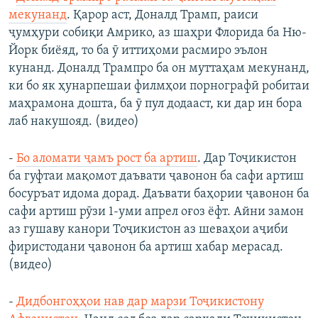
мекунанд
.​ Қарор аст, Доналд Трамп, раиси
ҷумҳури собиқи Амрико, аз шаҳри Флорида ба Ню-
Йорк биёяд, то ба ӯ иттиҳоми расмиро эълон
кунанд. Доналд Трампро ба он муттаҳам мекунанд,
ки бо як ҳунарпешаи филмҳои порнографӣ робитаи
маҳрамона дошта, ба ӯ пул додааст, ки дар ин бора
лаб накушояд. (видео)
- ​
Бо аломати ҷамъ рост ба артиш
.​ Дар Тоҷикистон
ба гуфтаи мақомот даъвати ҷавонон ба сафи артиш
босуръат идома дорад. Даъвати баҳории ҷавонон ба
сафи артиш рӯзи 1-уми апрел оғоз ёфт. Айни замон
аз гушаву канори Тоҷикистон аз шеваҳои аҷиби
фиристодани ҷавонон ба артиш хабар мерасад.
(видео)
-
Дидбонгоҳҳои нав дар марзи Тоҷикистону