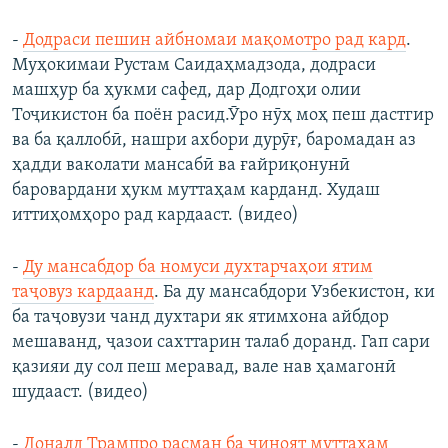
-
Додраси пешин айбномаи мақомотро рад кард
.
Муҳокимаи Рустам Саидаҳмадзода, додраси
машҳур ба ҳукми сафед, дар Додгоҳи олии
Тоҷикистон ба поён расид.Ӯро нӯҳ моҳ пеш дастгир
ва ба қаллобӣ, нашри ахбори дурӯғ, баромадан аз
ҳадди ваколати мансабӣ ва ғайриқонунӣ
баровардани ҳукм муттаҳам карданд. Худаш
иттиҳомҳоро рад кардааст. (видео)
- ​
Ду мансабдор ба номуси духтарчаҳои ятим
таҷовуз кардаанд
.​ Ба ду мансабдори Узбекистон, ки
ба таҷовузи чанд духтари як ятимхона айбдор
мешаванд, ҷазои сахттарин талаб доранд. Гап сари
қазияи ду сол пеш меравад, вале нав ҳамагонӣ
шудааст. (видео)
-
Доналд Трампро расман ба ҷиноят муттаҳам