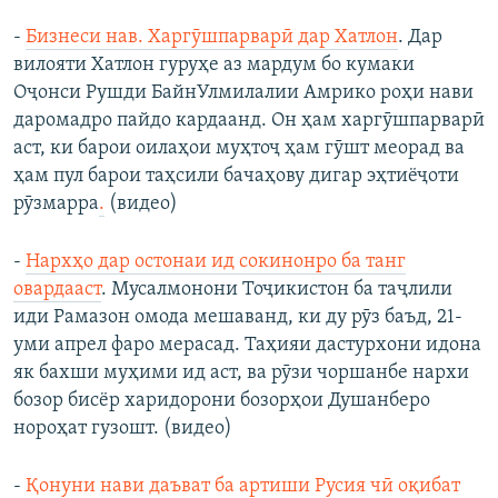
- ​
Бизнеси нав. Харгӯшпарварӣ дар Хатлон
.​ Дар
вилояти Хатлон гуруҳе аз мардум бо кумаки
Оҷонси Рушди БайнУлмилалии Амрико роҳи нави
даромадро пайдо кардаанд. Он ҳам харгӯшпарварӣ
аст, ки барои оилаҳои муҳтоҷ ҳам гӯшт меорад ва
ҳам пул барои таҳсили бачаҳову дигар эҳтиёҷоти
рӯзмарра
.
(видео)
-
Нархҳо дар остонаи ид сокинонро ба танг
овардааст
. Мусалмонони Тоҷикистон ба таҷлили
иди Рамазон омода мешаванд, ки ду рӯз баъд, 21-
уми апрел фаро мерасад. Таҳияи дастурхони идона
як бахши муҳими ид аст, ва рӯзи чоршанбе нархи
бозор бисёр харидорони бозорҳои Душанберо
нороҳат гузошт. (видео)
-
Қонуни нави даъват ба артиши Русия чӣ оқибат