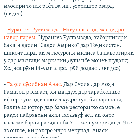
муосири тоҷик рафт ва ин гузоришро овард.
(видео)
-
​Нурангез Рустамзода: Нагузоштанд, масҷидро
навор гирем
.​ Нурангез Рустамзода, хабарнигори
бахши дарии "Садои Амрико" дар Тоҷикистон,
шикоят кард, ки маъмурони милиса ба наворгирии
ӯ дар масҷиди марказии Душанбе монеъ шуданд.
Ҳодиса рӯзи 14-уми апрел рӯй додааст. (видео)
-
Рақси сӯфиёнаи Анас.​
Дар Сурия дар моҳи
Рамазон расм аст, ки мардум дар тарабхонаҳо
ифтор кунанд ва шоми худро хуш бигзаронанд.
Бахше аз ифтор дар баъзе ресторанҳо самоъ, ё
рақси пайравони аҳли тасаввуф аст, ки онро
василае барои расидан ба Ҳақ мешумориданд. Яке
аз онҳое, ки рақсро иҷро мекунад, Анаси