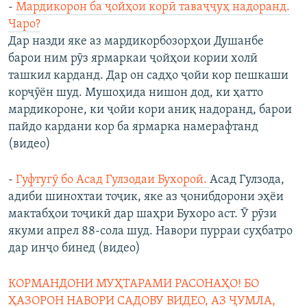
-
Мардикорон ба ҷойҳои корӣ таваҷҷуҳ надоранд.
Чаро?
Дар назди яке аз мардикорбозорҳои Душанбе
барои ним рӯз ярмаркаи ҷойҳои кории холӣ
ташкил карданд. Дар он садҳо ҷойи кор пешкаши
корҷӯён шуд. Мушоҳида нишон дод, ки ҳатто
мардикороне, ки ҷойи кори аниқ надоранд, барои
пайдо кардани кор ба ярмарка намерафтанд
(видео)
-
Гуфтугӯ бо Асад Гулзодаи Бухороӣ.
Асад Гулзода,
адиби шинохтаи тоҷик, яке аз ҷонибдорони эҳёи
мактабҳои тоҷикӣ дар шаҳри Бухоро аст. Ӯ рӯзи
якуми апрел 88-сола шуд. Навори пурраи суҳбатро
дар инҷо бинед (видео)
КОРМАНДОНИ МУҲТАРАМИ РАСОНАҲО! БО
ҲАЗОРОН НАВОРИ САДОВУ ВИДЕО, АЗ ҶУМЛА,