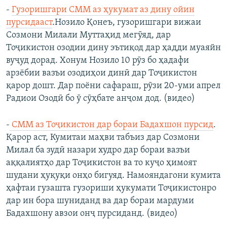
-
Гузоришгари СММ аз ҳукумат аз дину ойин
пурсидааст
.​Нозило Қонеъ, гузоришгари вижаи
Созмони Милали Муттаҳид мегӯяд, дар
Тоҷикистон озодии дину эътиқод дар ҳадди муаяйн
вуҷуд дорад. Хонум Нозило 10 рӯз бо ҳадафи
арзёбии вазъи озодиҳои динӣ дар Тоҷикистон
қарор дошт. Дар поёни сафараш, рӯзи 20-уми апрел
Радиои Озодӣ бо ӯ сӯҳбате анҷом дод. (видео)
-
СММ аз Тоҷикистон дар бораи Бадахшон пурсид
.​
Қарор аст, Кумитаи маҳви табъиз дар Созмони
Милал ба зудӣ назари худро дар бораи вазъи
аққалиятҳо дар Тоҷикистон ва то куҷо ҳимоят
шудани ҳуқуқи онҳо бигуяд. Намояндагони кумита
ҳафтаи гузашта гузориши ҳукумати Тоҷикистонро
дар ин бора шуниданд ва дар бораи мардуми
Бадахшону авзои онҷ пурсиданд. (видео)