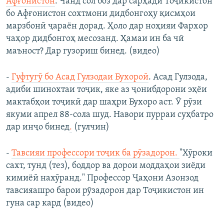
Афғонистон
. Чанд сол боз дар сарҳади Тоҷикистон
бо Афғонистон сохтмони дидбонгоҳу қисмҳои
марзбонӣ ҷараён дорад. Ҳоло дар ноҳияи Фархор
чаҳор дидбонгоҳ месозанд. Ҳамаи ин ба чӣ
маъност? Дар гузориш бинед. (видео)
- ​
Гуфтугӯ бо Асад Гулзодаи Бухороӣ
.​ Асад Гулзода,
адиби шинохтаи тоҷик, яке аз ҷонибдорони эҳёи
мактабҳои тоҷикӣ дар шаҳри Бухоро аст. Ӯ рӯзи
якуми апрел 88-сола шуд. Навори пурраи суҳбатро
дар инҷо бинед
.
(гулчин)
-
Тавсияи профессори тоҷик ба рӯзадорон.
"Хӯроки
сахт, тунд (тез), боддор ва дорои моддаҳои зиёди
кимиёӣ нахӯранд." Профессор Ҷаҳони Азонзод
тавсияашро барои рӯзадорон дар Тоҷикистон ин
гуна сар кард (видео)