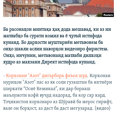
Ба расонаҳои минтақа ҳақ дода мешавад, ки аз ин
матлабҳо ба сурати комил ва ё ҷузъӣ истифода
кунанд. Бо дархости муштариён метавонем ба
онҳо шакли аслии наворҳои видеоиро фиристем.
Онҳо, инчунин, метавонанд матлаби дилхоҳи
худро аз махзани Директ истифода кунанд.
-
Корхонаи "Азот" дигарбора фаъол шуд
.​ Корхонаи
нуриҳои "Азот" пас аз як соли гузаштан ба ихтиёри
ширкати “Осиё Кемикал”, ки дар борааш
маълумоти кофӣ вуҷуд надорад, ба кор сар кард.
Тоҷикистон корхонаро аз Шӯравӣ ба мерос гирифт,
вале он борҳост, аз даст ба даст мегузарад. (видео)