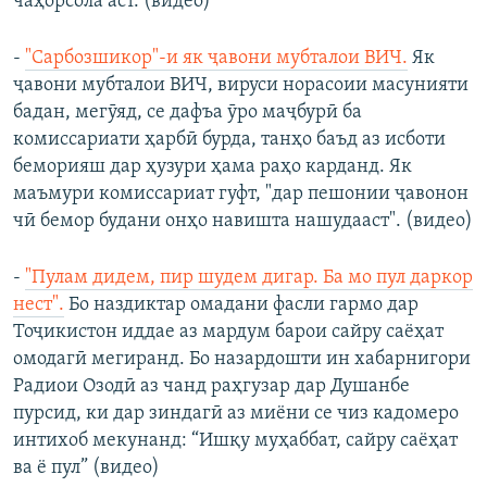
чаҳорсола аст. (видео)
- ​
"Сарбозшикор"-и як ҷавони мубталои ВИЧ.
​ Як
ҷавони мубталои ВИЧ, вируси норасоии масунияти
бадан, мегӯяд, се дафъа ӯро маҷбурӣ ба
комиссариати ҳарбӣ бурда, танҳо баъд аз исботи
беморияш дар ҳузури ҳама раҳо карданд. Як
маъмури комиссариат гуфт, "дар пешонии ҷавонон
чӣ бемор будани онҳо навишта нашудааст". (видео)
-
"Пулам дидем, пир шудем дигар. Ба мо пул даркор
нест".
Бо наздиктар омадани фасли гармо дар
Тоҷикистон иддае аз мардум барои сайру саёҳат
омодагӣ мегиранд. Бо назардошти ин хабарнигори
Радиои Озодӣ аз чанд раҳгузар дар Душанбе
пурсид, ки дар зиндагӣ аз миёни се чиз кадомеро
интихоб мекунанд: “Ишқу муҳаббат, сайру саёҳат
ва ё пул” (видео)