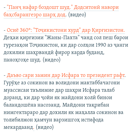
-
"Панҷ нафар боздошт шуд." Додситонӣ навори
баҳсбарангезро шарҳ дод
. (видео)
-
Осиё 360°: "Тоҷикистони хурд" дар Қирғизистон.
Деҳаи қирғизии "Жаны-Пахта" чанд сол пеш барои
гурезаҳои Тоҷикистон, ки дар солҳои 1990 аз ҷанги
дохилии шаҳрвандӣ фирор карда буданд,
паноҳгоҳе шуд. (видео)
-
Даъво сари замин дар Исфара то президент рафт
.​
Гурӯҳе аз сокинон ва волидони мактаббачагони
муассисаи таълимие дар шаҳри Исфара талаб
доранд, ки дар ҷойи як майдони холӣ бинои
баландошёна насозанд. Майдони тақрибан
нимгектараро дар дохили як маҳалла сокинон ва
толибилмон ҳамчун варзишгоҳ истифода
мекардаанд
.
(видео)