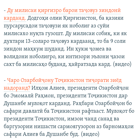
-
Ду милисаи қирғизро барои таҷовуз зиндонӣ
карданд.
​ Додгоҳи олии Қирғизистон, ба қазияи
пурсарусадои таҷовузи як ноболиғ аз суйи
милисахо нуқта гузошт. Ду милисаи собиқ, ки як
духтари 13-соларо таҷовуз кардаанд, то ба 9 соли
зиндон маҳкум шуданд. Ин ҳукм ҷомеа ва
волидони ноболиғро, ки интизори эълони ҷазои
сахт ба милисаҳо буданд, ҳайратзада кард. (видео)
-
Чаро Озарбойҷону Тоҷикистон тиҷорати зиёд
надоранд?
​Илҳом Алиев, президенти Озарбойҷон
бо Эмомалӣ Раҳмон, президенти Тоҷикистон дар
Душанбе мулоқот карданд. Раҳбари Озарбойҷон бо
сафари давлатӣ ба Тоҷикистон рафтааст. Мулоқот бо
президенти Тоҷикистон, имзои чанд санад ва
баргузории нишасти сармоягузорон аз барномаҳои
сафари Алиев ба Душанбе буд. (видео)