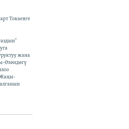
арт Токаевге
газдын"
уга
уруктуу жана
ы-Өзөндөгү
ялоо
 Жаңы-
талганын