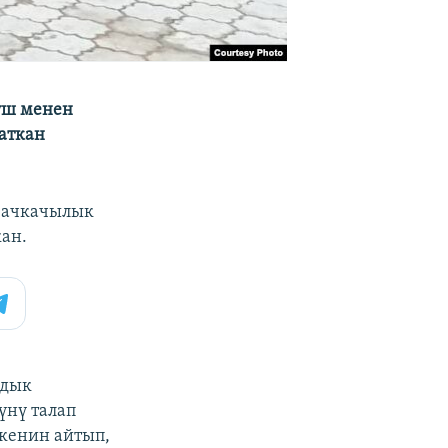
уш менен
аткан
и ачкачылык
ан.
рдык
үнү талап
кенин айтып,