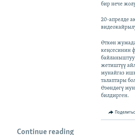
бир нече жол
20-апрелде а
видеокайрыл
Өткөн жумад
кеңсесинин ф
байланышту
жетиштүү ай
мунайгаз иш
талаптары бо
Өзөндөгү мун
билдирген.
Поделить
Continue reading