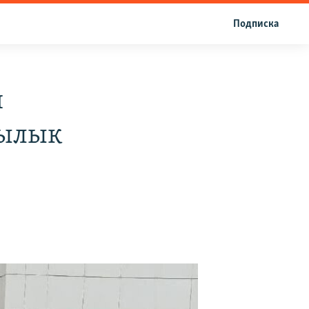
Подписка
ш
чылык