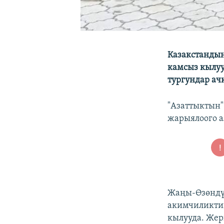
Казакстанды
камсыз кылуу
тургундар а
"Азаттыктын"
жарыялоого а
Жаңы-Өзөндү
акимчиликтин
кылууда. Жер