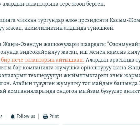
у алардын талаптарына терс жооп берген.
кцияга чыккан тургундар өлкө президенти Касым-Жом
уу жасап, акимчиликтин алдында түнөшкөн.
а Жаңы-Өзөндүн жашоочулары шаардагы "Өзенмунай
онунда видеокайрылуу жасап, иш менен камсыз кылу
у
бир нече талаптарын айтышкан.
Алардын арасында т
лыгы бар компанияга жумушка орноштуруу жана Жаң
каналарын текшерүүнүн жыйынтыктарын ачык жары
лгон. Атайын түзүлгөн жумушчу топ майдын башында
ай компанияларында ондогон мыйзам бузуулар анык
ся
Follow us
Print