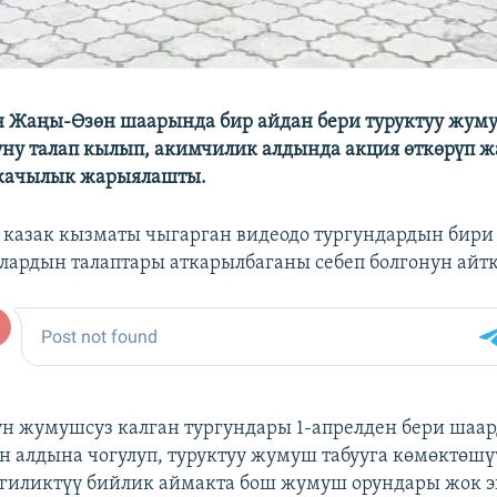
н Жаңы-Өзөн шаарында бир айдан бери туруктуу жум
ну талап кылып, акимчилик алдында акция өткөрүп ж
чкачылык жарыялашты.
 казак кызматы чыгарган видеодо тургундардын бир
лардын талаптары аткарылбаганы себеп болгонун айтк
н жумушсуз калган тургундары 1-апрелден бери шаа
 алдына чогулуп, туруктуу жумуш табууга көмөктөшү
гиликтүү бийлик аймакта бош жумуш орундары жок э