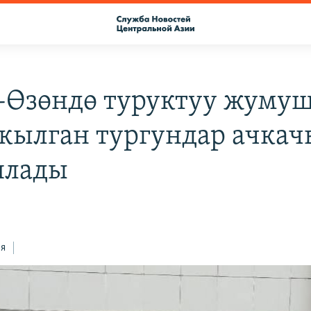
Өзөндө туруктуу жуму
 кылган тургундар ачка
ялады
ся