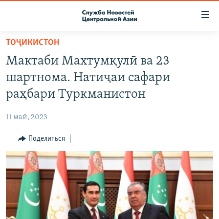
Ссылки
доступа
Вернуться
ТОҶИКИСТОН
к
О ПРОЕКТЕ
Мактаби Махтумқулӣ ва 23
основному
ПОДПИСКА
содержанию
шартнома. Натиҷаи сафари
КОНТАКТЫ
Вернутся
раҳбари Туркманистон
к
RFE/RL ДИРЕКТ
главной
11 май, 2023
НАСТОЯЩЕЕ ВРЕМЯ
навигации
Вернутся
Поделиться
МИГРАНТ МЕДИА
к
поиску