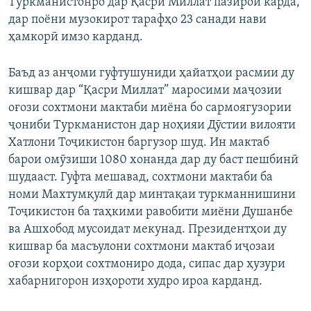
Туркманистонро дар Қасри Миллат пазироӣ карда,
дар поёни музокирот тарафҳо 23 санади нави
ҳамкорӣ имзо карданд.
Баъд аз анҷоми гуфтушуниди ҳайатҳои расмии ду
кишвар дар “Қасри Миллат” маросими маҷозии
оғози сохтмони мактаби миёна бо сармоягузории
ҷониби Туркманистон дар ноҳияи Дӯстии вилояти
Хатлони Тоҷикистон баргузор шуд. Ин мактаб
барои омӯзиши 1080 хонанда дар ду баст пешбинӣ
шудааст. Гуфта мешавад, сохтмони мактаби ба
номи Махтумқулӣ дар минтақаи туркманнишини
Тоҷикистон ба таҳкими равобити миёни Душанбе
ва Ашхобод мусоидат мекунад. Президентҳои ду
кишвар ба масъулони сохтмони мактаб иҷозаи
оғози корҳои сохтмониро дода, сипас дар ҳузури
хабарнигорон изҳороти худро ироа карданд.