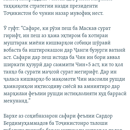
таҳқиқоти стратегии назди президенти
Тоҷикистон бо чунин назар мувофиқ нест.
Ӯ гуфт: “Сафаре, ки рӯзи пеш ба Маскав сурат
гирифт, ин пеш аз ҳама эҳтиром ба хотираи
муштарак миёни кишварҳои собиқи шӯравӣ
вобаста ба иштирокашон дар Ҷанги бузурги ватанӣ
аст. Сафари дар пеш истода ба Чин ин бори аввал
ширкати ҳузурӣ дар саммити Чин+5 аст, ки то ҳол
танҳо ба сурати маҷозӣ сурат мегирифт. Дар ин
ҷаласа кишварҳо бо мақомоти Чин масоили рушди
ҳамкориҳои иқтисодиву сиёсӣ ва амниятиро дар
марҳилаи феълии рушди истиқлолияти худ баррасӣ
мекунанд.”
Бархе аз соҳибназарон сафари феълии Сардор
Бердимуҳаммадов ба Тоҷикистонро талоши