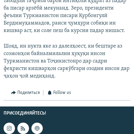
табодули таҷриба барои интиқоли қудрат аз падар
ба писар арзёбӣ мекунанд. Зеро, президенти
феълии Туркманистон писари Қурбонгулӣ
Бердимуҳаммадов, раиси ҷумҳури собиқи ин
кишвар аст, ки соле пеш ба курсии падар нишаст.
Шояд, ин нукта яке аз далелҳоест, ки бештаре аз
созмонҳои байналмилалии ҳуқуқи инсон
Туркманистон ва Тоҷикистонро дар садри
феҳристи кишварҳои саркӯбгари озодии инсон дар
ҷаҳон ҷой медиҳанд.
Поделиться
Follow us
ПРИСОЕДИНЯЙТЕСЬ!