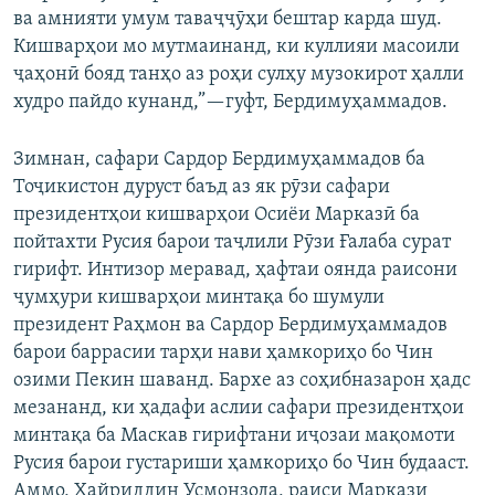
ва амнияти умум таваҷҷӯҳи бештар карда шуд.
Кишварҳои мо мутмаинанд, ки куллияи масоили
ҷаҳонӣ бояд танҳо аз роҳи сулҳу музокирот ҳалли
худро пайдо кунанд,”—гуфт, Бердимуҳаммадов.
Зимнан, сафари Сардор Бердимуҳаммадов ба
Тоҷикистон дуруст баъд аз як рӯзи сафари
президентҳои кишварҳои Осиёи Марказӣ ба
пойтахти Русия барои таҷлили Рӯзи Ғалаба сурат
гирифт. Интизор меравад, ҳафтаи оянда раисони
ҷумҳури кишварҳои минтақа бо шумули
президент Раҳмон ва Сардор Бердимуҳаммадов
барои баррасии тарҳи нави ҳамкориҳо бо Чин
озими Пекин шаванд. Бархе аз соҳибназарон ҳадс
мезананд, ки ҳадафи аслии сафари президентҳои
минтақа ба Маскав гирифтани иҷозаи мақомоти
Русия барои густариши ҳамкориҳо бо Чин будааст.
Аммо, Хайриддин Усмонзода, раиси Маркази