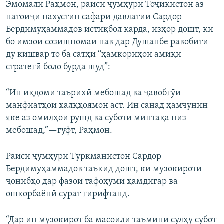
Эмомалӣ Раҳмон, раиси ҷумҳури Тоҷикистон аз
натоиҷи нахустин сафари давлатии Сардор
Бердимуҳаммадов истиқбол карда, изҳор дошт, ки
бо имзои созишномаи нав дар Душанбе равобити
ду кишвар то ба сатҳи “ҳамкориҳои амиқи
стратегӣ боло бурда шуд”:
“Ин иқдоми таърихӣ мебошад ва ҷавобгӯи
манфиатҳои халқҳоямон аст. Ин санад ҳамчунин
яке аз омилҳои рушд ва суботи минтақа низ
мебошад,”—гуфт, Раҳмон.
Раиси ҷумҳури Туркманистон Сардор
Бердимуҳаммадов таъкид дошт, ки музокироти
ҷонибҳо дар фазои тафоҳуми ҳамдигар ва
ошкорбаёнӣ сурат гирифтанд.
“Дар ин музокирот ба масоили таъмини сулҳу субот