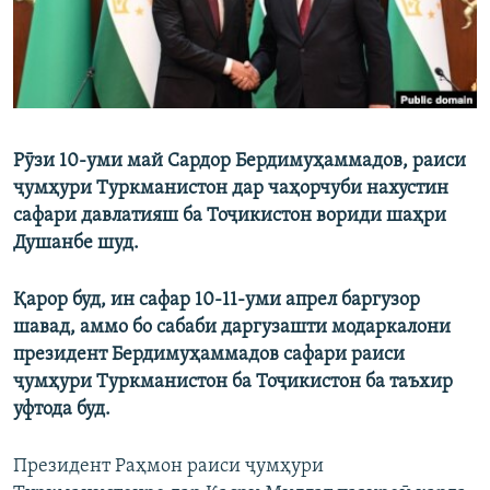
Рӯзи 10-уми май Сардор Бердимуҳаммадов, раиси
ҷумҳури Туркманистон дар чаҳорчуби нахустин
сафари давлатияш ба Тоҷикистон вориди шаҳри
Душанбе шуд.
Қарор буд, ин сафар 10-11-уми апрел баргузор
шавад, аммо бо сабаби даргузашти модаркалони
президент Бердимуҳаммадов сафари раиси
ҷумҳури Туркманистон ба Тоҷикистон ба таъхир
уфтода буд.
Президент Раҳмон раиси ҷумҳури