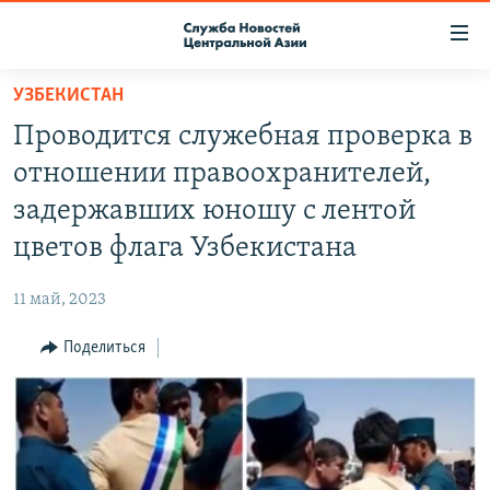
Ссылки
доступа
Вернуться
УЗБЕКИСТАН
к
О ПРОЕКТЕ
Проводится служебная проверка в
основному
ПОДПИСКА
содержанию
отношении правоохранителей,
КОНТАКТЫ
Вернутся
задержавших юношу с лентой
к
RFE/RL ДИРЕКТ
цветов флага Узбекистана
главной
НАСТОЯЩЕЕ ВРЕМЯ
навигации
11 май, 2023
Вернутся
МИГРАНТ МЕДИА
к
Поделиться
поиску