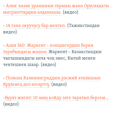
-
Азия: казак уранынын тарыхы жана Орусиядагы
мигранттардын алданышы.
(видео)
-
14 гана окуучусу бар мектеп.
(Тажикстандан
видео)
-
Азия 360: Жаркент – концлагердин берки
тарабындагы жашоо.
Жаркент – Казакстандын
чыгышындагы анча чоң эмес, Кытай менен
чектешкен шаар. (видео)
-
Польша Калининграддын расмий аталышын
Крулевец деп өзгөрттү.
(видео)
-
Бурят жигит: 10 миң койду элге таратып берсем…
(видео)