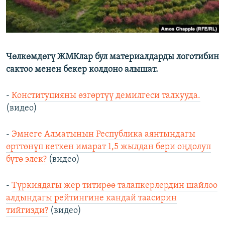
Чөлкөмдөгү ЖМКлар бул материалдарды логотибин
сактоо менен бекер колдоно алышат.
-
Конституцияны өзгөртүү демилгеси талкууда.
(видео)
-
Эмнеге Алматынын Республика аянтындагы
өрттөнүп кеткен имарат 1,5 жылдан бери оңдолуп
бүтө элек?
(видео)
-
Түркиядагы жер титирөө талапкерлердин шайлоо
алдындагы рейтингине кандай таасирин
тийгизди?
(видео)