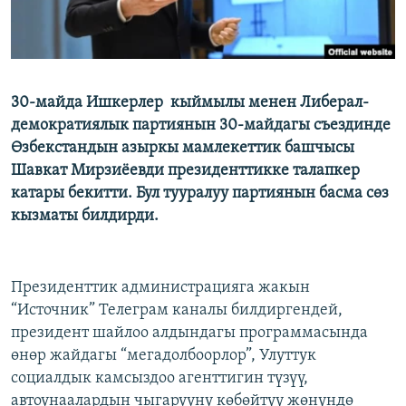
30-майда Ишкерлер кыймылы менен Либерал-
демократиялык партиянын 30-майдагы съездинде
Өзбекстандын азыркы мамлекеттик башчысы
Шавкат Мирзиёевди президенттикке талапкер
катары бекитти. Бул тууралуу партиянын басма сөз
кызматы билдирди.
Президенттик администрацияга жакын
“Источник” Телеграм каналы билдиргендей,
президент шайлоо алдындагы программасында
өнөр жайдагы “мегадолбоорлор”, Улуттук
социалдык камсыздоо агенттигин түзүү,
автоунаалардын чыгарууну көбөйтүү жөнүндө