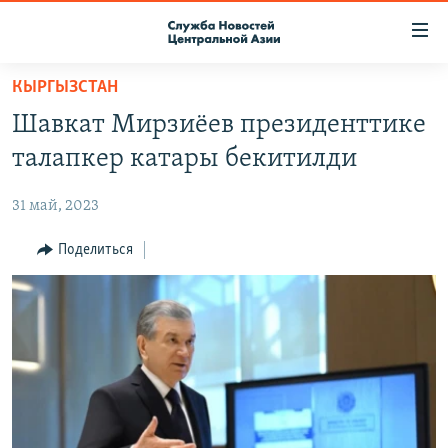
Ссылки
доступа
Вернуться
КЫРГЫЗСТАН
к
О ПРОЕКТЕ
Шавкат Мирзиёев президенттике
основному
ПОДПИСКА
содержанию
талапкер катары бекитилди
КОНТАКТЫ
Вернутся
к
31 май, 2023
RFE/RL ДИРЕКТ
главной
НАСТОЯЩЕЕ ВРЕМЯ
Поделиться
навигации
Вернутся
МИГРАНТ МЕДИА
к
поиску