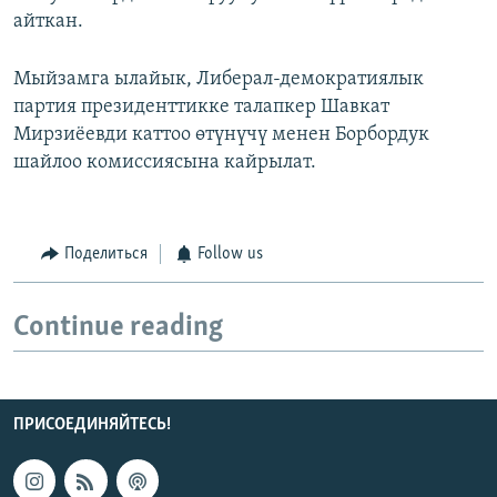
айткан.
Мыйзамга ылайык, Либерал-демократиялык
партия президенттикке талапкер Шавкат
Мирзиёевди каттоо өтүнүчү менен Борбордук
шайлоо комиссиясына кайрылат.
Поделиться
Follow us
Continue reading
ПРИСОЕДИНЯЙТЕСЬ!